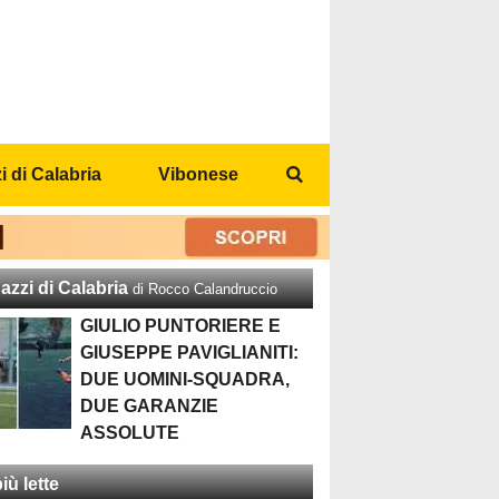
 di Calabria
Vibonese
azzi di Calabria
di Rocco Calandruccio
GIULIO PUNTORIERE E
GIUSEPPE PAVIGLIANITI:
DUE UOMINI-SQUADRA,
DUE GARANZIE
ASSOLUTE
iù lette