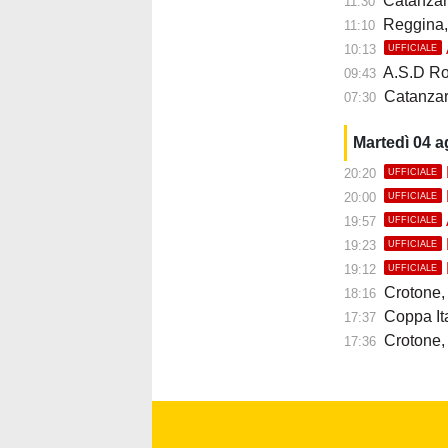
Catanzaro
11:30
Reggina, 
11:10
10:13
UFFICIALE
A.S.D Roccella
09:43
Catanzaro
07:30
Martedì 04 
20:20
UFFICIALE
20:00
UFFICIALE
19:57
UFFICIALE
19:23
UFFICIALE
19:12
UFFICIALE
Crotone, ar
18:16
Coppa Italia
17:37
Crotone, u
17:36