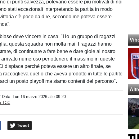
o di punti salvezza, potevano essere più motivati di noi
no stati eccezionali interpretando la partita in modo
 vittoria c'è poco da dire, secondo me poteva essere
nda".
iase deve vincere in casa: "Ho un gruppo di ragazzi
Vib
lia, questa squadra non molla mai. I ragazzi hanno
trare, di continuare a fare bene e dare gioie al nostro
 arrivato numeroso per ottenere il massimo in queste
 Ci dispiace perché poteva essere un altro finale, se
 raccoglieva quello che aveva prodotto in tutte le partite
rci un posto playoff ma siamo contenti del percorso".
Alt
/ Data:
Lun 16 marzo 2026 alle 09:20
ne TCC
Tweet