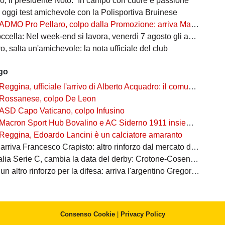
, il presidente Noto: “In campo con cuore e passione”
oggi test amichevole con la Polisportiva Bruinese
ADMO Pro Pellaro, colpo dalla Promozione: arriva Mauro Tomas Cecreta
: Nel week-end si lavora, venerdì 7 agosto gli amaranto cominciano la preparazione
, salta un'amichevole: la nota ufficiale del club
ago
Reggina, ufficiale l'arrivo di Alberto Acquadro: il comunicato
Rossanese, colpo De Leon
ASD Capo Vaticano, colpo Infusino
Macron Sport Hub Bovalino e AC Siderno 1911 insieme per la stagione 2026/27
Reggina, Edoardo Lancini è un calciatore amaranto
riva Francesco Crapisto: altro rinforzo dal mercato della Juventus
 Serie C, cambia la data del derby: Crotone-Cosenza si giocherà il 16 agosto
n altro rinforzo per la difesa: arriva l'argentino Gregorio Tanco
Consenso Cookie
|
Privacy Policy