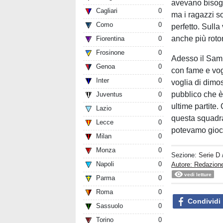
avevano bisogn
Cagliari
0
ma i ragazzi so
Como
0
perfetto. Sulla
anche più roto
Fiorentina
0
Frosinone
0
Adesso il Samb
Genoa
0
con fame e vog
Inter
0
voglia di dimos
pubblico che è
Juventus
0
ultime partite.
Lazio
0
questa squadra
Lecce
0
potevamo gioca
Milan
0
Monza
0
Sezione:
Serie D
Napoli
0
Autore: Redazio
vedi letture
Parma
0
Roma
0
Condividi
Sassuolo
0
Torino
0