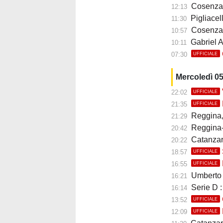
Cosenza,
12:13
Pigliacelli 
11:30
Cosenza,
10:57
Gabriel A
10:11
07:30
UFFICIALE
Mercoledì 0
22:02
UFFICIALE
21:35
UFFICIALE
Reggina, E
21:29
Reggina-Pol
20:42
Catanzaro, 
20:22
18:57
UFFICIALE
16:55
UFFICIALE
Umberto B
16:21
Serie D :
16:14
13:52
UFFICIALE
12:09
UFFICIALE