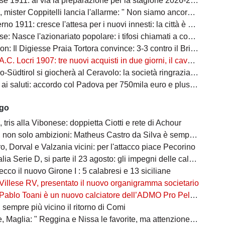
e 1911: al via la preparazione per la stagione 2026-2027
ster Coppitelli lancia l'allarme: " Non siamo ancora una vera squadra"
 cresce l'attesa per i nuovi innesti: la città è pronta ad accogliere i protagonisti della nuova stagione
asce l'azionariato popolare: i tifosi chiamati a costruire il futuro amaranto
: Il Digiesse Praia Tortora convince: 3-3 contro il Brindisi F.C.
A.C. Locri 1907: tre nuovi acquisti in due giorni, il cavallo alato è scatenato
tirol si giocherà al Ceravolo: la società ringrazia la macchina organizzativa
 saluti: accordo col Padova per 750mila euro e plusvalenza Catanzaro
ago
tris alla Vibonese: doppietta Ciotti e rete di Achour
on solo ambizioni: Matheus Castro da Silva è sempre più vicino
, Dorval e Valzania vicini: per l'attacco piace Pecorino
ia Serie D, si parte il 23 agosto: gli impegni delle calabresi
ecco il nuovo Girone I : 5 calabresi e 13 siciliane
Villese RV, presentato il nuovo organigramma societario
Pablo Toani è un nuovo calciatore dell’ADMO Pro Pellaro 1919
sempre più vicino il ritorno di Comi
aglia: " Reggina e Nissa le favorite, ma attenzione alle sorprese"