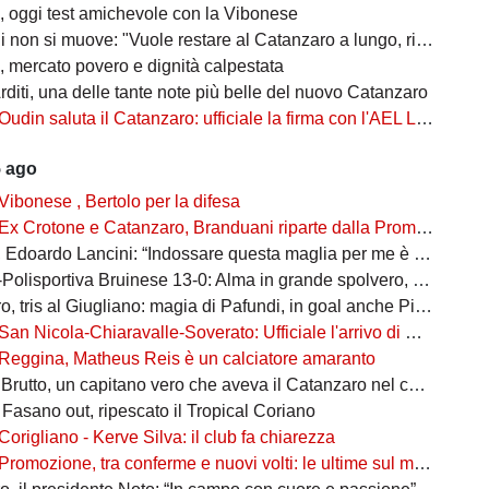
 oggi test amichevole con la Vibonese
non si muove: "Vuole restare al Catanzaro a lungo, rifiutate Serie A e B"
 mercato povero e dignità calpestata
rditi, una delle tante note più belle del nuovo Catanzaro
Oudin saluta il Catanzaro: ufficiale la firma con l'AEL Limassol
5 ago
Vibonese , Bertolo per la difesa
Ex Crotone e Catanzaro, Branduani riparte dalla Promozione
doardo Lancini: “Indossare questa maglia per me è un’emozione”
isportiva Bruinese 13-0: Alma in grande spolvero, cinquina per lui
tris al Giugliano: magia di Pafundi, in goal anche Pittarello e Reita
San Nicola-Chiaravalle-Soverato: Ufficiale l'arrivo di Santiago Dorato
Reggina, Matheus Reis è un calciatore amaranto
rutto, un capitano vero che aveva il Catanzaro nel cuore
 Fasano out, ripescato il Tropical Coriano
Corigliano - Kerve Silva: il club fa chiarezza
Promozione, tra conferme e nuovi volti: le ultime sul mercato del girone A