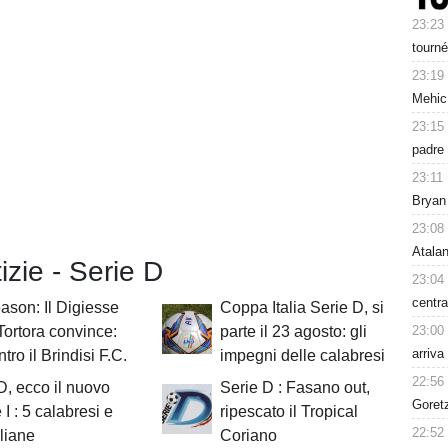
23:23
tourné
23:19
Mehic
23:15
padre 
23:11
Bryan
23:08
Atalan
tizie - Serie D
23:04
centra
ason: Il Digiesse
Coppa Italia Serie D, si
23:00
Tortora convince:
parte il 23 agosto: gli
arriva
tro il Brindisi F.C.
impegni delle calabresi
22:56
D, ecco il nuovo
Serie D : Fasano out,
Goret
 I : 5 calabresi e
ripescato il Tropical
22:52
iliane
Coriano