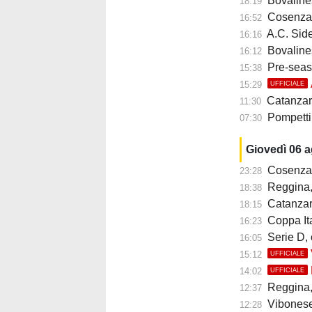
Bovalines
18:19
Cosenza, mi
16:52
A.C. Siderno 1911:
16:16
Bovalinese: N
16:12
Pre-season
15:38
15:29
UFFICIALE
Catanzaro-Süd
11:30
Pompetti ai
07:30
Giovedì 06 
Cosenza, 
23:28
Reggina, n
18:38
Catanzaro
18:15
Coppa Ital
16:23
Serie D, 
16:05
15:12
UFFICIALE
14:02
UFFICIALE
Reggina, 
12:37
Vibonese, M
12:28