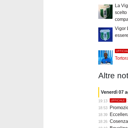
La Vi
scelto 
compa
Vigor 
essere
UFFICIA
Tortor
Altre not
Venerdì 07 
19:13
UFFICIALE
Promozione B, 
18:53
Eccellenza, me
18:39
Cosenza, s
18:26