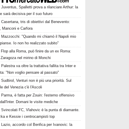
Juventus, Spalletti prova a rilanciare Arthur: la
e sarà decisiva per il suo futuro
Casertana, tris di obiettivi dal Benevento:
, Manconi e Carfora
Mazzocchi: "Quando mi chiamò il Napoli mio
pianse. Io non ho realizzato subito"
Flop alla Roma, può finire da un ex Roma:
 Zaragoza nel mirino di Monchi
Palestra va oltre la trattativa fallita tra Inter e
ta: "Non voglio pensare al passato"
Sudtirol, Venturi non è più una priorità. Sul
le del Venezia c'è l'Ascoli
Parma, è fatta per Zouin: l'esterno offensivo
 dall'Inter. Domani le visite mediche
Svincolati FC, Vlahovic è la punta di diamante.
zka e Kessie i centrocampisti top
Lazio, accordo col Benfica per Ivanovic: la