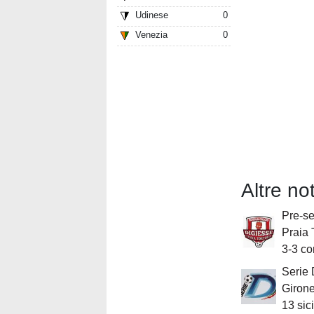
Udinese
0
Venezia
0
Altre no
Pre-se
Praia 
3-3 con
Serie 
Girone
13 sic