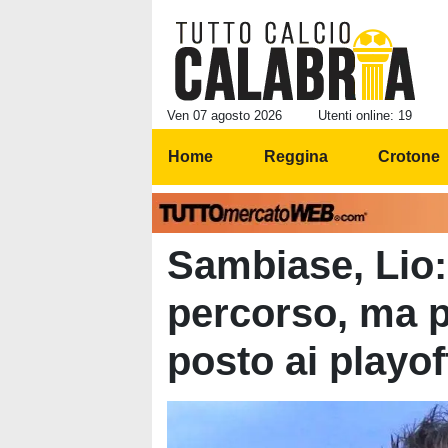
Ven 07 agosto 2026
Utenti online: 19
Home
Reggina
Crotone
Sambiase, Lio:
percorso, ma 
posto ai playoff