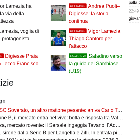
palla 
gor Lamezia ha
Andrea Puoli–
UFFICIALE
22:49
la via della
Digiesse: la storia
giovan
ttezza
continua
Lamezia, voglia di
Vigor Lamezia,
UFFICIALE
 protagonista
Thiago Cantoro per
l'attacco
Digiesse Praia
Saladino verso
LE
ESCLUSIVA
a , ecco Francisco
la guida del Sambiase
(U19)
izie
ago
SC Soverato, un altro mattone pesante: arriva Carlo Tassoni
il mercato entra nel vivo: botta e risposta tra Val Gallico, Sc Soverato e Bovalinese
rcato rovente: il Sersale ingaggia Tavano, l’Admo Pro Pellaro blinda la porta con Toani
irene dalla Serie B per Langella e Zilli. In entrata piace Fedel