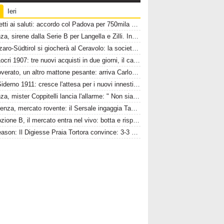
Ieri
Pompetti ai saluti: accordo col Padova per 750mila euro e plusvalenza Catanzaro
Cosenza, sirene dalla Serie B per Langella e Zilli. In entrata piace Fedel
Catanzaro-Südtirol si giocherà al Ceravolo: la società ringrazia la macchina organizzativa
A.C. Locri 1907: tre nuovi acquisti in due giorni, il cavallo alato è scatenato
SC Soverato, un altro mattone pesante: arriva Carlo Tassoni
A.C. Siderno 1911: cresce l'attesa per i nuovi innesti: la città è pronta ad accogliere i protagonisti della nuova stagione
Cosenza, mister Coppitelli lancia l'allarme: " Non siamo ancora una vera squadra"
Eccellenza, mercato rovente: il Sersale ingaggia Tavano, l’Admo Pro Pellaro blinda la porta con Toani
Promozione B, il mercato entra nel vivo: botta e risposta tra Val Gallico, Sc Soverato e Bovalinese
Pre-season: Il Digiesse Praia Tortora convince: 3-3 contro il Brindisi F.C.