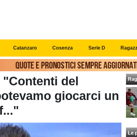
Catanzaro
Cosenza
Serie D
Ragazzi
 "Contenti del
Rag
potevamo giocarci un
..."
Le p