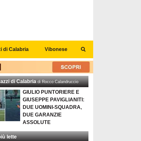
 di Calabria
Vibonese
azzi di Calabria
di Rocco Calandruccio
GIULIO PUNTORIERE E
GIUSEPPE PAVIGLIANITI:
DUE UOMINI-SQUADRA,
DUE GARANZIE
ASSOLUTE
iù lette