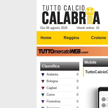
Gio 06 agosto 2026
Utenti online: 15
Home
Reggina
Crotone
Mobile
Classifica
TuttoCalcioCa
Atalanta
0
Bologna
0
Cagliari
0
Como
0
Fiorentina
0