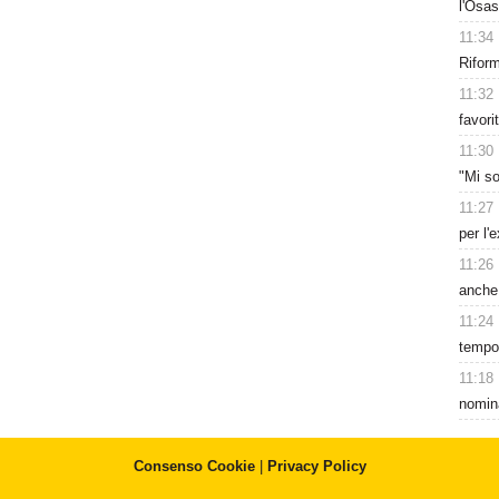
l'Osas
11:34
Rifor
11:32
favori
11:30
"Mi so
11:27
per l'
11:26
anche
11:24
tempor
11:18
nomina
Consenso Cookie
|
Privacy Policy