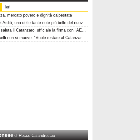
Ieri
za, mercato povero e dignità calpestata
Gabriel Arditi, una delle tante note più belle del nuovo Catanzaro
Oudin saluta il Catanzaro: ufficiale la firma con l'AEL Limassol
Pigliacelli non si muove: "Vuole restare al Catanzaro a lungo, rifiutate Serie A e B"
onese
di Rocco Calandruccio