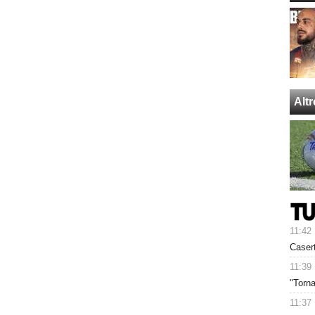
Alt
11:42
Caser
11:39
"Torna
11:37