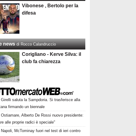
Vibonese , Bertolo per la
difesa
re news
di Rocco Calandruccio
Corigliano - Kerve Silva: il
club fa chiarezza
Girelli saluta la Sampdoria. Si trasferisce alla
tana firmando un biennale
Ostiamare, Alberto De Rossi nuovo presidente:
re alle proprie radici è speciale"
Napoli, McTominay fuori nel test di ieri contro