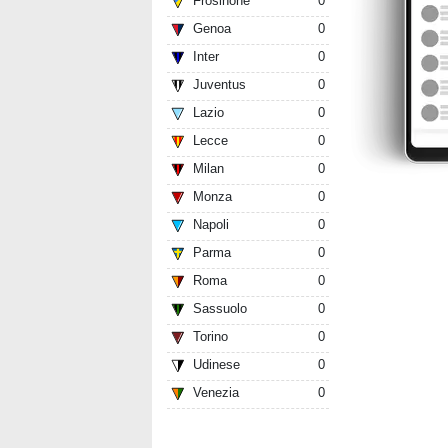
Frosinone
0
Genoa
0
Inter
0
Juventus
0
Lazio
0
Lecce
0
Milan
0
Monza
0
Napoli
0
Parma
0
Roma
0
Sassuolo
0
Torino
0
Udinese
0
Venezia
0