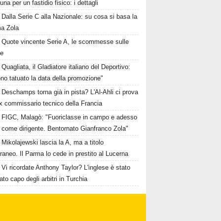
una per un fastidio fisico: i dettagli
Dalla Serie C alla Nazionale: su cosa si basa la
ma Zola
Quote vincente Serie A, le scommesse sulle
te
Quagliata, il Gladiatore italiano del Deportivo:
no tatuato la data della promozione"
Deschamps torna già in pista? L'Al-Ahli ci prova
ex commissario tecnico della Francia
FIGC, Malagò: "Fuoriclasse in campo e adesso
 come dirigente. Bentornato Gianfranco Zola"
Mikolajewski lascia la A, ma a titolo
aneo. Il Parma lo cede in prestito al Lucerna
Vi ricordate Anthony Taylor? L'inglese è stato
to capo degli arbitri in Turchia