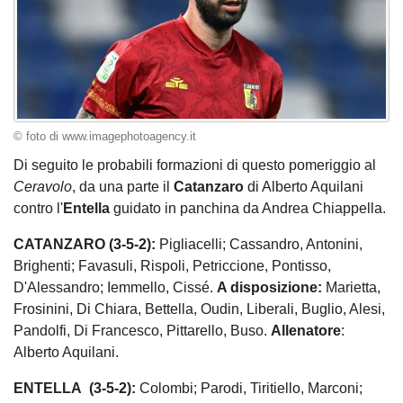
© foto di www.imagephotoagency.it
Di seguito le probabili formazioni di questo pomeriggio al
Ceravolo
, da una parte il
Catanzaro
di Alberto Aquilani
contro l'
Entella
guidato in panchina da Andrea Chiappella.
CATANZARO (3-5-2):
Pigliacelli; Cassandro, Antonini,
Brighenti; Favasuli, Rispoli, Petriccione, Pontisso,
D'Alessandro; Iemmello, Cissé.
A disposizione:
Marietta,
Frosinini, Di Chiara, Bettella, Oudin, Liberali, Buglio, Alesi,
Pandolfi, Di Francesco, Pittarello, Buso.
Allenatore
:
Alberto Aquilani.
ENTELLA (3-5-2):
Colombi; Parodi, Tiritiello, Marconi;