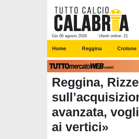
Gio 06 agosto 2026
Utenti online: 21
Home
Reggina
Crotone
Reggina, Rizze
sull’acquisizio
avanzata, vogli
ai vertici»