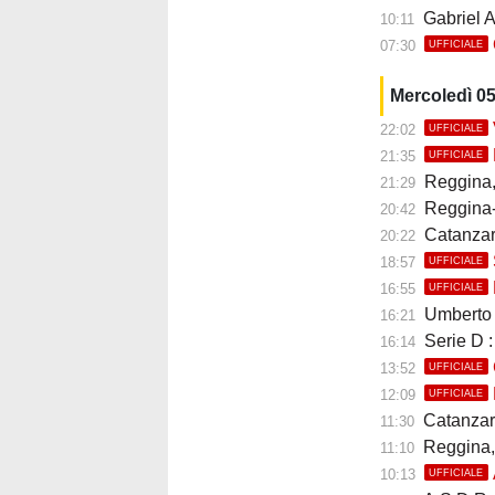
Gabriel A
10:11
07:30
UFFICIALE
Mercoledì 0
22:02
UFFICIALE
21:35
UFFICIALE
Reggina, E
21:29
Reggina-Pol
20:42
Catanzaro, 
20:22
18:57
UFFICIALE
16:55
UFFICIALE
Umberto B
16:21
Serie D :
16:14
13:52
UFFICIALE
12:09
UFFICIALE
Catanzaro
11:30
Reggina, 
11:10
10:13
UFFICIALE