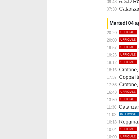
A.S.D Roccella
09:43
Catanzaro
07:30
Martedì 04 
20:20
UFFICIALE
20:00
UFFICIALE
19:57
UFFICIALE
19:23
UFFICIALE
19:12
UFFICIALE
Crotone, ar
18:16
Coppa Italia
17:37
Crotone, u
17:36
16:48
UFFICIALE
13:50
UFFICIALE
Catanzar
11:30
11:02
INTERVISTE
Reggina,
10:18
10:04
UFFICIALE
10:00
UFFICIALE