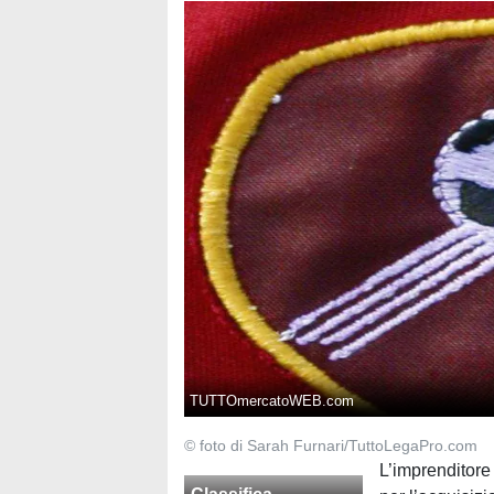
TUTTOmercatoWEB.com
© foto di Sarah Furnari/TuttoLegaPro.com
L’imprenditore