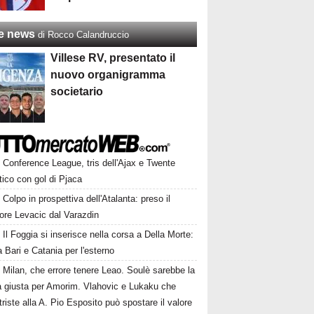
re news
di Rocco Calandruccio
Villese RV, presentato il
nuovo organigramma
societario
Conference League, tris dell'Ajax e Twente
tico con gol di Pjaca
Colpo in prospettiva dell'Atalanta: preso il
ore Levacic dal Varazdin
Il Foggia si inserisce nella corsa a Della Morte:
a Bari e Catania per l'esterno
Milan, che errore tenere Leao. Soulè sarebbe la
a giusta per Amorim. Vlahovic e Lukaku che
triste alla A. Pio Esposito può spostare il valore