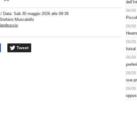
dell’I
06/08
/ Data:
Sab 30 maggio 2026 alle 09:39
Piccol
i Stefano Muscatello
landruccio
06/08
Heart
06/08
Tweet
futsal
06/08
prefer
06/08
sua pr
06/08
oppost