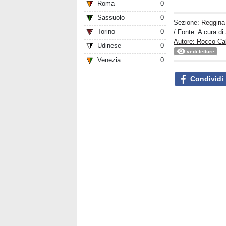
Roma
0
Sassuolo
0
Sezione:
Reggina
Torino
0
/ Fonte: A cura d
Autore: Rocco Ca
Udinese
0
vedi letture
Venezia
0
Condividi