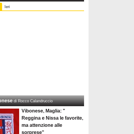
Ieri
onese
di Rocco Calandruccio
Vibonese, Maglia: "
Reggina e Nissa le favorite,
ma attenzione alle
sorprese"