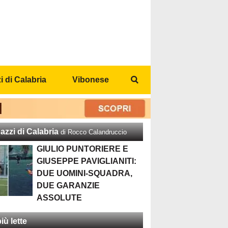
 di Calabria
Vibonese
azzi di Calabria
di Rocco Calandruccio
GIULIO PUNTORIERE E
GIUSEPPE PAVIGLIANITI:
DUE UOMINI-SQUADRA,
DUE GARANZIE
ASSOLUTE
iù lette