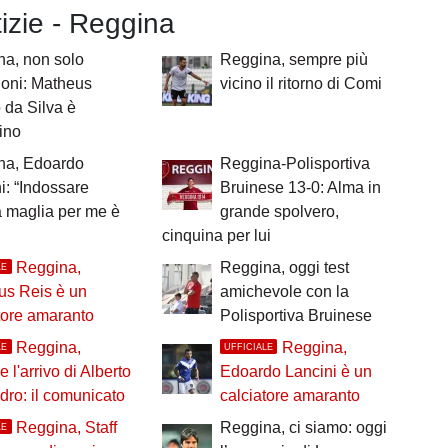
tizie - Reggina
a, non solo
Reggina, sempre più
ioni: Matheus
vicino il ritorno di Comi
 da Silva è
ino
na, Edoardo
Reggina-Polisportiva
i: “Indossare
Bruinese 13-0: Alma in
 maglia per me è
grande spolvero,
cinquina per lui
Reggina,
Reggina, oggi test
LE
us Reis è un
amichevole con la
tore amaranto
Polisportiva Bruinese
Reggina,
Reggina,
LE
UFFICIALE
le l'arrivo di Alberto
Edoardo Lancini è un
ro: il comunicato
calciatore amaranto
Reggina, Staff
Reggina, ci siamo: oggi
LE