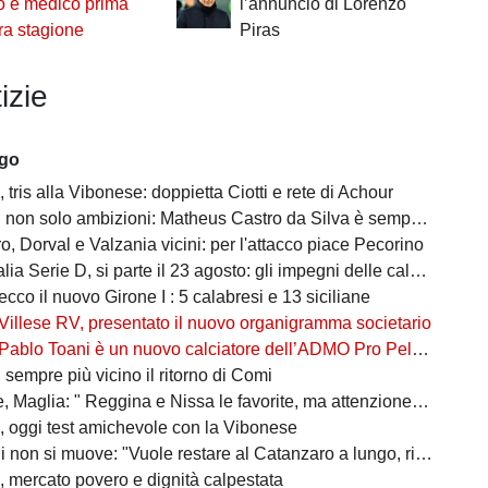
o e medico prima
l’annuncio di Lorenzo
ra stagione
Piras
izie
ago
tris alla Vibonese: doppietta Ciotti e rete di Achour
on solo ambizioni: Matheus Castro da Silva è sempre più vicino
, Dorval e Valzania vicini: per l'attacco piace Pecorino
ia Serie D, si parte il 23 agosto: gli impegni delle calabresi
ecco il nuovo Girone I : 5 calabresi e 13 siciliane
Villese RV, presentato il nuovo organigramma societario
Pablo Toani è un nuovo calciatore dell’ADMO Pro Pellaro 1919
sempre più vicino il ritorno di Comi
aglia: " Reggina e Nissa le favorite, ma attenzione alle sorprese"
 oggi test amichevole con la Vibonese
non si muove: "Vuole restare al Catanzaro a lungo, rifiutate Serie A e B"
 mercato povero e dignità calpestata