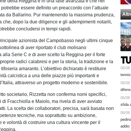
ione della Reggina è in una fase avanzata e che nei
i potrebbe essere definito un preaccordo con l’attuale
Alt
ata da Ballarino. Pur mantenendo la massima prudenza,
a che, dopo la due diligence e gli adempimenti notarili,
otrebbe concludersi in tempi rapidi.
rincipale azionista del Campobasso negli ultimi cinque
sottolinea di aver riportato il club molisano
 alla Serie C e di aver scelto la Reggina per il forte
roprie radici calabresi e per la storia, la tradizione e la
06/08
tifoseria amaranto. L’obiettivo dichiarato è restituire
tennis
nità calcistica a una delle piazze più importanti e
’Italia, attraverso un progetto moderno e sostenibile.
06/08
difens
tto societario, Rizzetta non conferma nomi specifici,
06/08
 di Fracchiolla e Maiolo, ma rivela di aver avviato
sfida 
ti. La scelta dei collaboratori, precisa, sarà basata non
06/08
petenze tecniche, ma soprattutto su ambizione,
pedin
e volontà di costruire una cultura vincente per il
addio 
 Reggina.