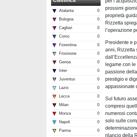
Classifica
per l’acquisiz
prossimi giorn
Atalanta
0
proprietà guid
Bologna
0
Rizzetta spieg
Cagliari
0
l’operazione p
Como
0
Presidente e p
Fiorentina
0
anni, Rizzetta 
Frosinone
0
dall’Eccellenza
Genoa
0
legame con le p
Inter
0
passione della 
prestigio e dig
Juventus
0
appassionate d
Lazio
0
Lecce
0
Sul futuro asse
Milan
0
compresi quelli
numerosi contat
Monza
0
solo sulle com
Napoli
0
determinazione 
Parma
0
rilancio della