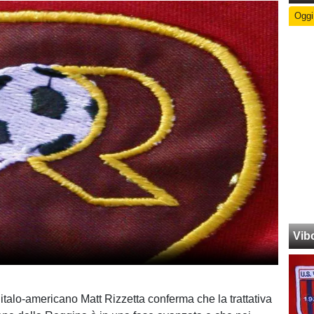
Oggi
Vib
 italo-americano Matt Rizzetta conferma che la trattativa