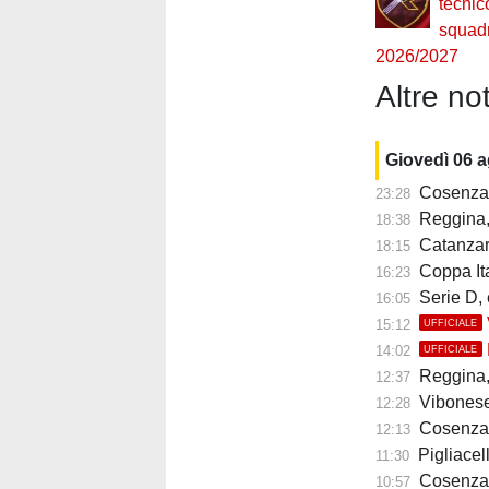
tecnic
squad
2026/2027
Altre not
Giovedì 06 
Cosenza, 
23:28
Reggina, n
18:38
Catanzaro
18:15
Coppa Ital
16:23
Serie D, 
16:05
15:12
UFFICIALE
14:02
UFFICIALE
Reggina, 
12:37
Vibonese, M
12:28
Cosenza,
12:13
Pigliacelli 
11:30
Cosenza,
10:57