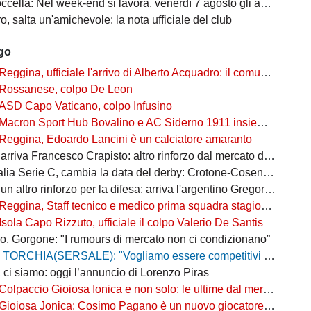
: Nel week-end si lavora, venerdì 7 agosto gli amaranto cominciano la preparazione
, salta un'amichevole: la nota ufficiale del club
ago
Reggina, ufficiale l'arrivo di Alberto Acquadro: il comunicato
Rossanese, colpo De Leon
ASD Capo Vaticano, colpo Infusino
Macron Sport Hub Bovalino e AC Siderno 1911 insieme per la stagione 2026/27
Reggina, Edoardo Lancini è un calciatore amaranto
riva Francesco Crapisto: altro rinforzo dal mercato della Juventus
 Serie C, cambia la data del derby: Crotone-Cosenza si giocherà il 16 agosto
n altro rinforzo per la difesa: arriva l'argentino Gregorio Tanco
Reggina, Staff tecnico e medico prima squadra stagione 2026/2027
Isola Capo Rizzuto, ufficiale il colpo Valerio De Santis
o, Gorgone: "I rumours di mercato non ci condizionano”
TORCHIA(SERSALE): "Vogliamo essere competitivi con i nostri giovani. Obiettivo salvezza, ma con uno sguardo sempre verso l'alto"
 ci siamo: oggi l’annuncio di Lorenzo Piras
Colpaccio Gioiosa Ionica e non solo: le ultime dal mercato di Eccellenza
Gioiosa Jonica: Cosimo Pagano è un nuovo giocatore biancorosso