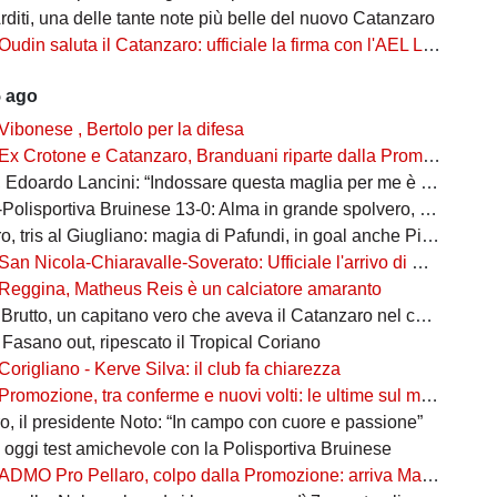
rditi, una delle tante note più belle del nuovo Catanzaro
Oudin saluta il Catanzaro: ufficiale la firma con l'AEL Limassol
5 ago
Vibonese , Bertolo per la difesa
Ex Crotone e Catanzaro, Branduani riparte dalla Promozione
doardo Lancini: “Indossare questa maglia per me è un’emozione”
isportiva Bruinese 13-0: Alma in grande spolvero, cinquina per lui
tris al Giugliano: magia di Pafundi, in goal anche Pittarello e Reita
San Nicola-Chiaravalle-Soverato: Ufficiale l'arrivo di Santiago Dorato
Reggina, Matheus Reis è un calciatore amaranto
rutto, un capitano vero che aveva il Catanzaro nel cuore
 Fasano out, ripescato il Tropical Coriano
Corigliano - Kerve Silva: il club fa chiarezza
Promozione, tra conferme e nuovi volti: le ultime sul mercato del girone A
, il presidente Noto: “In campo con cuore e passione”
oggi test amichevole con la Polisportiva Bruinese
ADMO Pro Pellaro, colpo dalla Promozione: arriva Mauro Tomas Cecreta