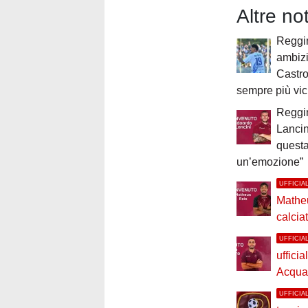
Altre no
Reggin
ambiz
Castro
sempre più vic
Reggi
Lancin
questa
un’emozione”
UFFICIA
Mathe
calcia
UFFICIA
ufficia
Acquad
UFFICIA