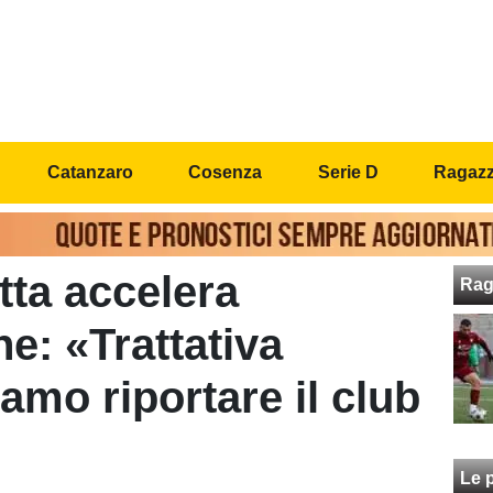
Catanzaro
Cosenza
Serie D
Ragazzi
tta accelera
Rag
ne: «Trattativa
amo riportare il club
Le p