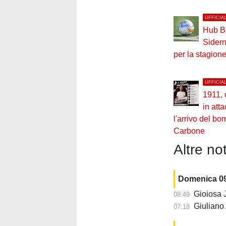
UFFICIA
Hub B
Sider
per la stagion
UFFICIA
1911, 
in atta
l'arrivo del b
Carbone
Altre not
Domenica 0
Gioiosa Jo
08:49
Giuliano A
07:18