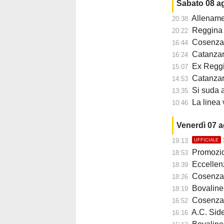
Sabato 08 a
Allename
20:38
Reggina ,
20:22
Cosenza,
16:44
Catanzar
16:24
Ex Reggi
15:07
Catanzar
14:53
Si suda a
13:35
La linea
10:46
Venerdì 07 
19:13
UFFICIALE
Promozione B, 
18:53
Eccellenza, me
18:39
Cosenza, s
18:26
Bovalines
18:19
Cosenza, mi
16:52
A.C. Siderno 1911:
16:16