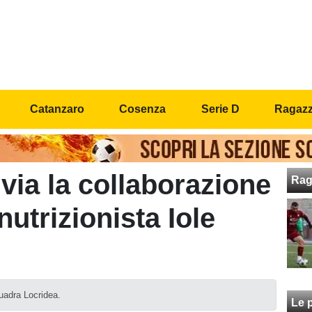
Catanzaro
Cosenza
Serie D
Ragazzi
via la collaborazione
Rag
nutrizionista Iole
quadra Locridea.
Le p