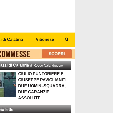
 di Calabria
Vibonese
azzi di Calabria
di Rocco Calandruccio
GIULIO PUNTORIERE E
GIUSEPPE PAVIGLIANITI:
DUE UOMINI-SQUADRA,
DUE GARANZIE
ASSOLUTE
iù lette