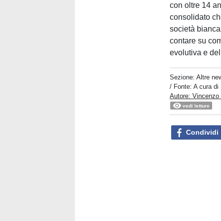
con oltre 14 a
consolidato ch
società biancaz
contare su com
evolutiva e de
Sezione:
Altre ne
/ Fonte: A cura d
Autore: Vincenzo
vedi letture
Condividi