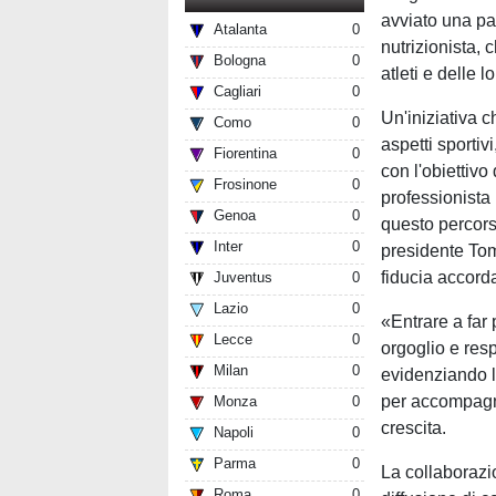
avviato una pa
Atalanta
0
nutrizionista, 
Bologna
0
atleti e delle l
Cagliari
0
Un'iniziativa c
Como
0
aspetti sporti
Fiorentina
0
con l'obiettiv
Frosinone
0
professionista
Genoa
0
questo percorso
Inter
0
presidente Tom
fiducia accorda
Juventus
0
Lazio
0
«Entrare a far
Lecce
0
orgoglio e res
Milan
0
evidenziando la
per accompagna
Monza
0
crescita.
Napoli
0
Parma
0
La collaborazi
Roma
0