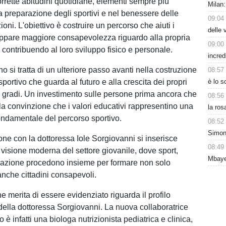
orrette abitudini quotidiane, elementi sempre più
Milan:
la preparazione degli sportivi e nel benessere delle
09:04
ni. L'obiettivo è costruire un percorso che aiuti i
delle 
uppare maggiore consapevolezza riguardo alla propria
09:00
 contribuendo al loro sviluppo fisico e personale.
incred
o si tratta di un ulteriore passo avanti nella costruzione
08:57
sportivo che guarda al futuro e alla crescita dei propri
è lo 
0 gradi. Un investimento sulle persone prima ancora che
08:56
ella convinzione che i valori educativi rappresentino una
la ros
ndamentale del percorso sportivo.
08:52
Simon
one con la dottoressa Iole Sorgiovanni si inserisce
08:49
visione moderna del settore giovanile, dove sport,
Mbaye
cazione procedono insieme per formare non solo
anche cittadini consapevoli.
e merita di essere evidenziato riguarda il profilo
della dottoressa Sorgiovanni. La nuova collaboratrice
 è infatti una biologa nutrizionista pediatrica e clinica,