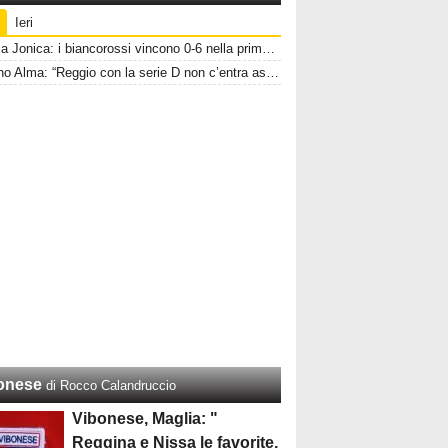
Ieri
Gioiosa Jonica: i biancorossi vincono 0-6 nella prima amichevole stagionale
Giuliano Alma: “Reggio con la serie D non c’entra assolutamente niente”
onese
di Rocco Calandruccio
Vibonese, Maglia: "
Reggina e Nissa le favorite,