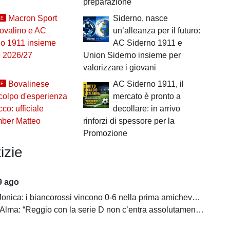
preparazione
Macron Sport
Siderno, nasce
LE
ovalino e AC
un’alleanza per il futuro:
no 1911 insieme
AC Siderno 1911 e
e 2026/27
Union Siderno insieme per
valorizzare i giovani
Bovalinese
AC Siderno 1911, il
LE
colpo d'esperienza
mercato è pronto a
cco: ufficiale
decollare: in arrivo
omber Matteo
rinforzi di spessore per la
Promozione
izie
9 ago
nica: i biancorossi vincono 0-6 nella prima amichevole stagionale
lma: “Reggio con la serie D non c’entra assolutamente niente”