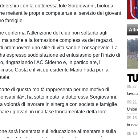
rtnership con la dottoressa Iole Sorgiovanni, biologa
che metterà le proprie competenze al servizio dei giovani
oro famiglie.
Alt
he conferma l'attenzione del club non soltanto agli
vi, ma anche alla formazione complessiva dei ragazzi,
o di promuovere uno stile di vita sano e consapevole. La
 ha espresso soddisfazione ed entusiasmo per l'inizio di
, ringraziando l'AC Siderno e, in particolare, il
maso Costa e il vicepresidente Mario Fuda per la
tale.
09:27
 parte di questa realtà rappresenta per me motivo di
lavora
ponsabilità», ha sottolineato la dottoressa Sorgiovanni,
09:21
 volontà di lavorare in sinergia con società e famiglie
Union
re i giovani in una fase fondamentale della loro
09:16
in nov
one sarà incentrata sull'educazione alimentare e sulla
09:10