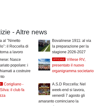
tizie - Altre news
a al "Ninetto
Bovalinese 1911: al via
o": il Roccella di
la preparazione per la
 torna a lavoro
stagione 2026-2027
inese: Nasce
Villese RV,
UFFICIALE
nariato popolare: i
presentato il nuovo
chiamati a costruire
organigramma societario
nto
Corigliano -
A.S.D Roccella: Nel
LE
ilva: il club fa
week-end si lavora,
ezza
venerdì 7 agosto gli
amaranto cominciano la