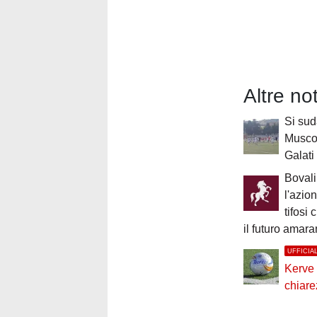
Altre no
Si sud
Muscol
Galati
Boval
l'azio
tifosi 
il futuro amara
UFFICIA
Kerve S
chiar