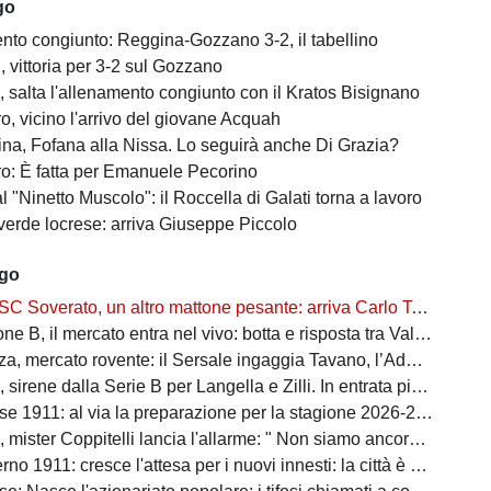
go
nto congiunto: Reggina-Gozzano 3-2, il tabellino
 vittoria per 3-2 sul Gozzano
 salta l'allenamento congiunto con il Kratos Bisignano
o, vicino l'arrivo del giovane Acquah
na, Fofana alla Nissa. Lo seguirà anche Di Grazia?
o: È fatta per Emanuele Pecorino
l "Ninetto Muscolo": il Roccella di Galati torna a lavoro
 verde locrese: arriva Giuseppe Piccolo
ago
SC Soverato, un altro mattone pesante: arriva Carlo Tassoni
il mercato entra nel vivo: botta e risposta tra Val Gallico, Sc Soverato e Bovalinese
rcato rovente: il Sersale ingaggia Tavano, l’Admo Pro Pellaro blinda la porta con Toani
irene dalla Serie B per Langella e Zilli. In entrata piace Fedel
e 1911: al via la preparazione per la stagione 2026-2027
ster Coppitelli lancia l'allarme: " Non siamo ancora una vera squadra"
 cresce l'attesa per i nuovi innesti: la città è pronta ad accogliere i protagonisti della nuova stagione