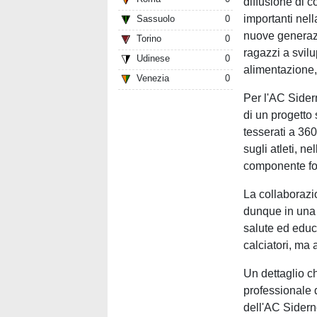
diffusione di c
importanti nel
Sassuolo
0
nuove generazio
Torino
0
ragazzi a svil
Udinese
0
alimentazione,
Venezia
0
Per l'AC Sidern
di un progetto 
tesserati a 36
sugli atleti, n
componente fo
La collaborazi
dunque in una 
salute ed edu
calciatori, ma 
Un dettaglio ch
professionale 
dell'AC Siderno