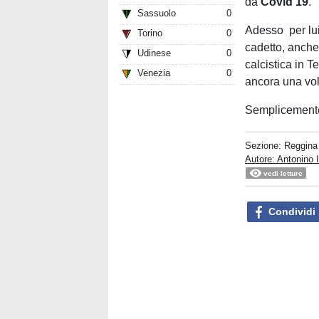
da
Covid 19
.
Sassuolo
0
Adesso per lu
Torino
0
cadetto, anche
Udinese
0
calcistica in T
Venezia
0
ancora una volt
Semplicemen
Sezione:
Reggina
Autore: Antonino I
vedi letture
Condividi