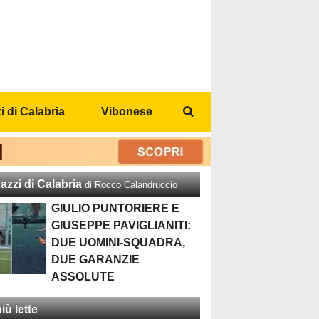
 di Calabria
Vibonese
azzi di Calabria
di Rocco Calandruccio
GIULIO PUNTORIERE E
GIUSEPPE PAVIGLIANITI:
DUE UOMINI-SQUADRA,
DUE GARANZIE
ASSOLUTE
iù lette