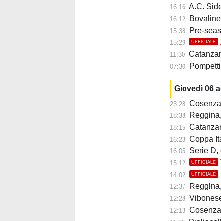
A.C. Siderno 1911:
16:16
Bovalinese: N
16:12
Pre-season
15:38
15:29
UFFICIALE
Catanzaro-Süd
11:30
Pompetti ai
07:30
Giovedì 06 
Cosenza, 
23:28
Reggina, n
18:38
Catanzaro
18:15
Coppa Ital
16:23
Serie D, 
16:05
15:12
UFFICIALE
14:02
UFFICIALE
Reggina, 
12:37
Vibonese, M
12:28
Cosenza,
12:13