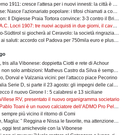
 cresce l'attesa per i nuovi innesti: la città è pronta ad accogliere i protagonisti della nuova stagione
asce l'azionariato popolare: i tifosi chiamati a costruire il futuro amaranto
: Il Digiesse Praia Tortora convince: 3-3 contro il Brindisi F.C.
A.C. Locri 1907: tre nuovi acquisti in due giorni, il cavallo alato è scatenato
tirol si giocherà al Ceravolo: la società ringrazia la macchina organizzativa
 saluti: accordo col Padova per 750mila euro e plusvalenza Catanzaro
ago
tris alla Vibonese: doppietta Ciotti e rete di Achour
on solo ambizioni: Matheus Castro da Silva è sempre più vicino
, Dorval e Valzania vicini: per l'attacco piace Pecorino
ia Serie D, si parte il 23 agosto: gli impegni delle calabresi
ecco il nuovo Girone I : 5 calabresi e 13 siciliane
Villese RV, presentato il nuovo organigramma societario
Pablo Toani è un nuovo calciatore dell’ADMO Pro Pellaro 1919
sempre più vicino il ritorno di Comi
aglia: " Reggina e Nissa le favorite, ma attenzione alle sorprese"
 oggi test amichevole con la Vibonese