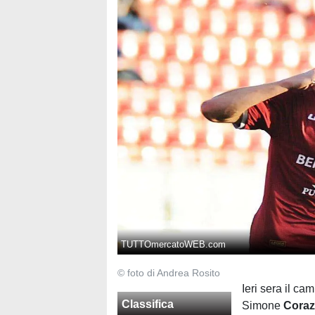
TUTTOmercatoWEB.com
© foto di Andrea Rosito
Ieri sera il c
Classifica
Simone
Coraz