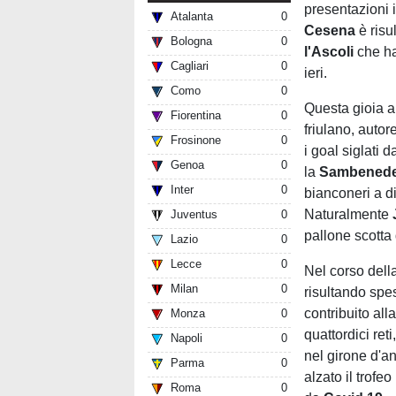
presentazioni 
Atalanta
0
Cesena
è ris
Bologna
0
l'Ascoli
che h
Cagliari
0
ieri.
Como
0
Questa gioia ar
Fiorentina
0
friulano, autor
Frosinone
0
i goal siglati 
Genoa
0
la
Sambenede
Inter
0
bianconeri a d
Naturalmente
Juventus
0
pallone scotta 
Lazio
0
Lecce
0
Nel corso dell
Milan
0
risultando spe
contribuito al
Monza
0
quattordici ret
Napoli
0
nel girone d'an
Parma
0
alzato il trofe
Roma
0