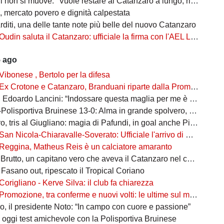
non si muove: "Vuole restare al Catanzaro a lungo, rifiutate Serie A e B"
 mercato povero e dignità calpestata
rditi, una delle tante note più belle del nuovo Catanzaro
Oudin saluta il Catanzaro: ufficiale la firma con l'AEL Limassol
5 ago
Vibonese , Bertolo per la difesa
Ex Crotone e Catanzaro, Branduani riparte dalla Promozione
doardo Lancini: “Indossare questa maglia per me è un’emozione”
isportiva Bruinese 13-0: Alma in grande spolvero, cinquina per lui
tris al Giugliano: magia di Pafundi, in goal anche Pittarello e Reita
San Nicola-Chiaravalle-Soverato: Ufficiale l'arrivo di Santiago Dorato
Reggina, Matheus Reis è un calciatore amaranto
rutto, un capitano vero che aveva il Catanzaro nel cuore
 Fasano out, ripescato il Tropical Coriano
Corigliano - Kerve Silva: il club fa chiarezza
Promozione, tra conferme e nuovi volti: le ultime sul mercato del girone A
, il presidente Noto: “In campo con cuore e passione”
oggi test amichevole con la Polisportiva Bruinese