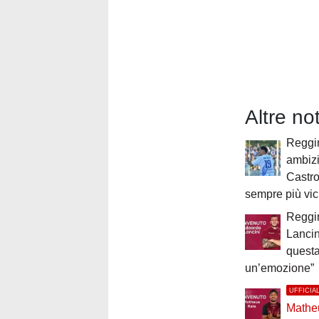
Altre no
Reggin
ambiz
Castro
sempre più vic
Reggi
Lancin
questa
un’emozione”
UFFICIA
Mathe