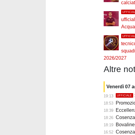
calcia
UFFICIA
ufficia
Acquad
UFFICIA
tecnic
squad
2026/2027
Altre not
Venerdì 07 
19:13
UFFICIALE
Promozione B, 
18:53
Eccellenza, me
18:39
Cosenza, s
18:26
Bovalines
18:19
Cosenza, mi
16:52