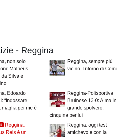
tizie - Reggina
a, non solo
Reggina, sempre più
ioni: Matheus
vicino il ritorno di Comi
 da Silva è
ino
na, Edoardo
Reggina-Polisportiva
i: “Indossare
Bruinese 13-0: Alma in
 maglia per me è
grande spolvero,
cinquina per lui
Reggina,
Reggina, oggi test
LE
us Reis è un
amichevole con la