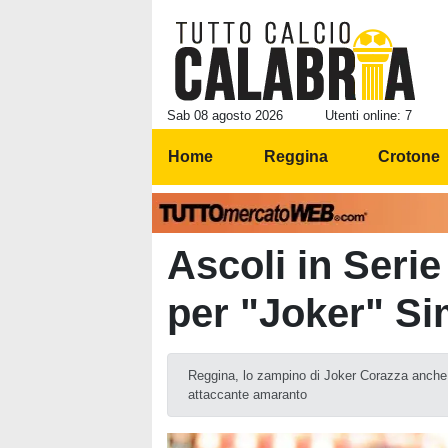
Sab 08 agosto 2026
Utenti online: 7
Home
Reggina
Crotone
Ascoli in Seri
per "Joker" S
Reggina, lo zampino di Joker Corazza anche s
attaccante amaranto