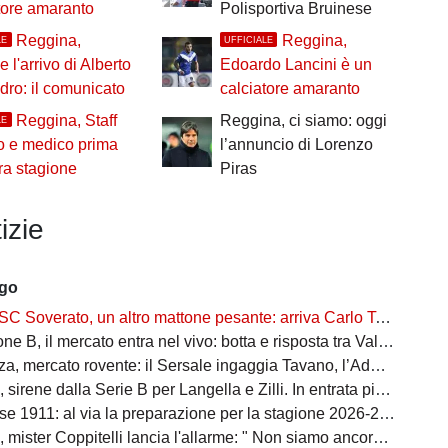
tore amaranto
Polisportiva Bruinese
Reggina,
Reggina,
LE
UFFICIALE
le l'arrivo di Alberto
Edoardo Lancini è un
ro: il comunicato
calciatore amaranto
Reggina, Staff
Reggina, ci siamo: oggi
LE
o e medico prima
l’annuncio di Lorenzo
ra stagione
Piras
izie
ago
SC Soverato, un altro mattone pesante: arriva Carlo Tassoni
il mercato entra nel vivo: botta e risposta tra Val Gallico, Sc Soverato e Bovalinese
rcato rovente: il Sersale ingaggia Tavano, l’Admo Pro Pellaro blinda la porta con Toani
irene dalla Serie B per Langella e Zilli. In entrata piace Fedel
e 1911: al via la preparazione per la stagione 2026-2027
ster Coppitelli lancia l'allarme: " Non siamo ancora una vera squadra"