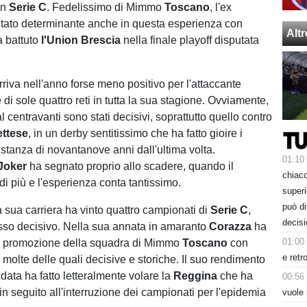
in
Serie C
. Fedelissimo di Mimmo
Toscano
, l'ex
ultato determinante anche in questa esperienza con
Alt
a battuto
l'Union Brescia
nella finale playoff disputata
riva nell'anno forse meno positivo per l'attaccante
e di sole quattro reti in tutta la sua stagione. Ovviamente,
dal centravanti sono stati decisivi, soprattutto quello contro
ttese
, in un derby sentitissimo che ha fatto gioire i
istanza di novantanove anni dall'ultima volta.
01:10
Joker
ha segnato proprio allo scadere, quando il
chiacc
di più e l'esperienza conta tantissimo.
superi
può d
a sua carriera ha vinto quattro campionati di
Serie C
,
decisi
sso decisivo. Nella sua annata in amaranto
Corazza
ha
01:00
la promozione della squadra di Mimmo
Toscano
con
e retr
i, molte delle quali decisive e storiche. Il suo rendimento
data ha fatto letteralmente volare la
Reggina
che ha
00:56
o in seguito all'interruzione dei campionati per l'epidemia
vuole 