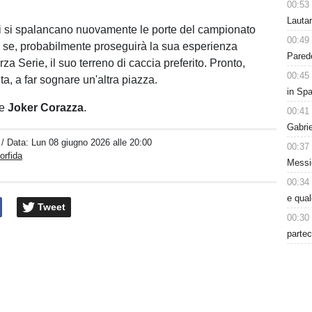
00:53
Lauta
i si spalancano nuovamente le porte del campionato
00:49
 se, probabilmente proseguirà la sua esperienza
Parede
erza Serie, il suo terreno di caccia preferito. Pronto,
00:45
a, a far sognare un'altra piazza.
in Spa
te
Joker Corazza
.
00:41
Gabri
/ Data:
Lun 08 giugno 2026 alle 20:00
00:37
orfida
Messic
00:34
e qua
Tweet
00:30
partec