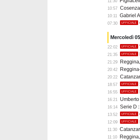
Pigliacelli 
11:30
Cosenza,
10:57
Gabriel A
10:11
07:30
UFFICIALE
Mercoledì 0
22:02
UFFICIALE
21:35
UFFICIALE
Reggina, E
21:29
Reggina-Pol
20:42
Catanzaro, 
20:22
18:57
UFFICIALE
16:55
UFFICIALE
Umberto B
16:21
Serie D :
16:14
13:52
UFFICIALE
12:09
UFFICIALE
Catanzaro
11:30
Reggina, 
11:10