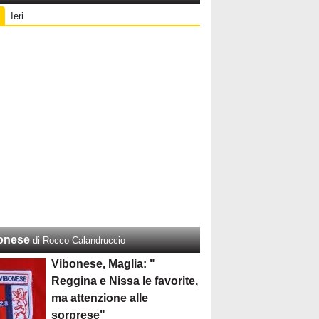
Ieri
onese
di Rocco Calandruccio
Vibonese, Maglia: "
Reggina e Nissa le favorite,
ma attenzione alle
sorprese"