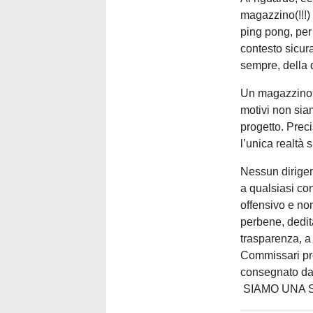
magazzino(!!!)
ping pong, per 
contesto sicur
sempre, della 
Un magazzino ch
motivi non sia
progetto. Prec
l’unica realtà
Nessun dirigent
a qualsiasi con
offensivo e no
perbene, dedit
trasparenza, a
Commissari pref
consegnato da
SIAMO UNA S