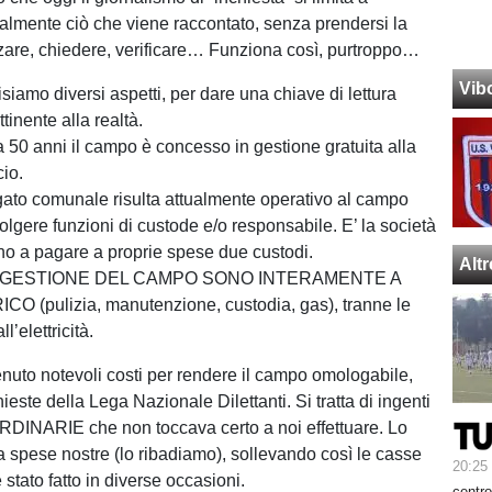
gralmente ciò che viene raccontato, senza prendersi la
zzare, chiedere, verificare… Funziona così, purtroppo…
Vib
isiamo diversi aspetti, per dare una chiave di lettura
ttinente alla realtà.
a 50 anni il campo è concesso in gestione gratuita alla
cio.
ato comunale risulta attualmente operativo al campo
olgere funzioni di custode e/o responsabile. E’ la società
no a pagare a proprie spese due custodi.
Alt
I GESTIONE DEL CAMPO SONO INTERAMENTE A
 (pulizia, manutenzione, custodia, gas), tranne le
l’elettricità.
uto notevoli costi per rendere il campo omologabile,
ieste della Lega Nazionale Dilettanti. Si tratta di ingenti
INARIE che non toccava certo a noi effettuare. Lo
a spese nostre (lo ribadiamo), sollevando così le casse
20:25
stato fatto in diverse occasioni.
centro