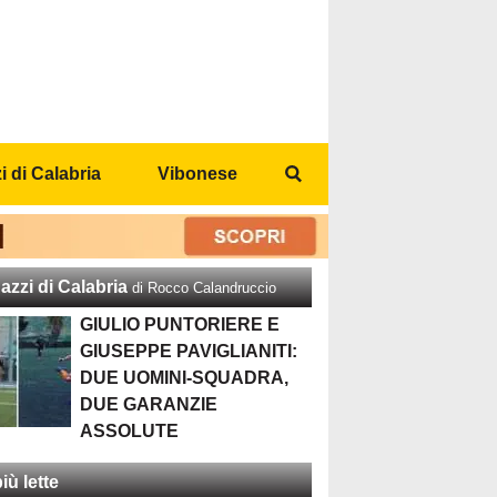
 di Calabria
Vibonese
azzi di Calabria
di Rocco Calandruccio
GIULIO PUNTORIERE E
GIUSEPPE PAVIGLIANITI:
DUE UOMINI-SQUADRA,
DUE GARANZIE
ASSOLUTE
iù lette