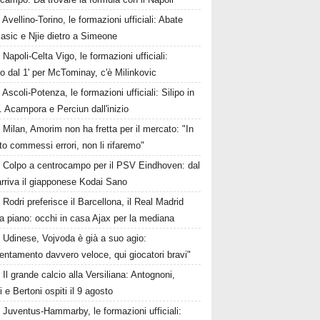
Avellino-Torino, le formazioni ufficiali: Abate
asic e Njie dietro a Simeone
Napoli-Celta Vigo, le formazioni ufficiali:
o dal 1' per McTominay, c'è Milinkovic
Ascoli-Potenza, le formazioni ufficiali: Silipo in
. Acampora e Perciun dall'inizio
Milan, Amorim non ha fretta per il mercato: "In
o commessi errori, non li rifaremo"
Colpo a centrocampo per il PSV Eindhoven: dal
rriva il giapponese Kodai Sano
Rodri preferisce il Barcellona, il Real Madrid
a piano: occhi in casa Ajax per la mediana
Udinese, Vojvoda è già a suo agio:
ntamento davvero veloce, qui giocatori bravi"
Il grande calcio alla Versiliana: Antognoni,
i e Bertoni ospiti il 9 agosto
Juventus-Hammarby, le formazioni ufficiali: