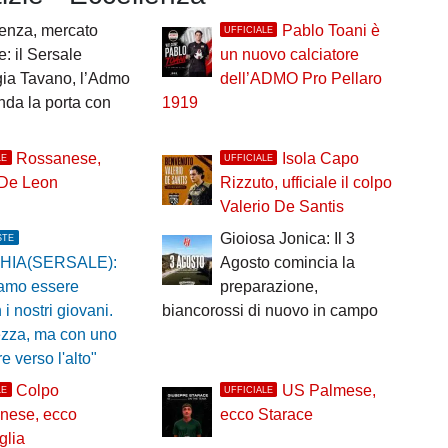
enza, mercato
Pablo Toani è
UFFICIALE
e: il Sersale
un nuovo calciatore
ia Tavano, l’Admo
dell’ADMO Pro Pellaro
inda la porta con
1919
Rossanese,
Isola Capo
LE
UFFICIALE
 De Leon
Rizzuto, ufficiale il colpo
Valerio De Santis
Gioiosa Jonica: Il 3
STE
HIA(SERSALE):
Agosto comincia la
iamo essere
preparazione,
 i nostri giovani.
biancorossi di nuovo in campo
ezza, ma con uno
 verso l'alto"
Colpo
US Palmese,
LE
UFFICIALE
nese, ecco
ecco Starace
glia