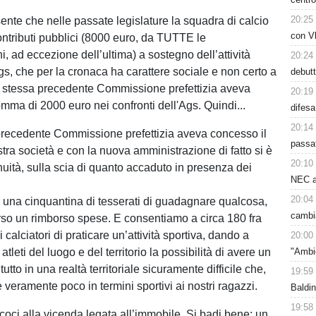
20:25
nte che nelle passate legislature la squadra di calcio
con Vl
ontributi pubblici (8000 euro, da TUTTE le
, ad eccezione dell’ultima) a sostegno dell’attività
20:24
gs, che per la cronaca ha carattere sociale e non certo a
debutt
 La stessa precedente Commissione prefettizia aveva
20:19
omma di 2000 euro nei confronti dell'Ags. Quindi...
difesa
20:14
 precedente Commissione prefettizia aveva concesso il
passat
tra società e con la nuova amministrazione di fatto si è
20:10
nuità, sulla scia di quanto accaduto in presenza dei
NEC a
20:04
una cinquantina di tesserati di guadagnare qualcosa,
cambi
erso un rimborso spese. E consentiamo a circa 180 fra
i calciatori di praticare un’attività sportiva, dando a
20:00
atleti del luogo e del territorio la possibilità di avere un
"Ambie
 tutto in una realtà territoriale sicuramente difficile che,
19:59
e veramente poco in termini sportivi ai nostri ragazzi.
Baldin
19:58
coci alla vicenda legata all’immobile. Si badi bene: un