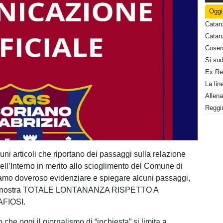
Oggi
Catan
Catanz
La lin
Reggin
cuni articoli che riportano dei passaggi sulla relazione
ell’Interno in merito allo scioglimento del Comune di
iamo doveroso evidenziare e spiegare alcuni passaggi,
 la nostra TOTALE LONTANANZA RISPETTO A
FIOSI.
 che oggi il giornalismo di “inchiesta” si limita a