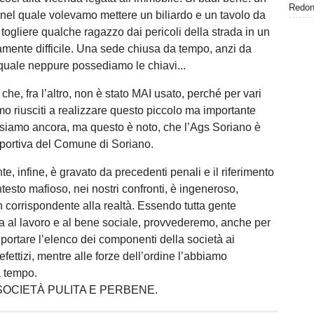
Redond
 nel quale volevamo mettere un biliardo e un tavolo da
togliere qualche ragazzo dai pericoli della strada in un
amente difficile. Una sede chiusa da tempo, anzi da
quale neppure possediamo le chiavi...
e, fra l’altro, non è stato MAI usato, perché per vari
mo riusciti a realizzare questo piccolo ma importante
isiamo ancora, ma questo è noto, che l’Ags Soriano è
 sportiva del Comune di Soriano.
e, infine, è gravato da precedenti penali e il riferimento
testo mafioso, nei nostri confronti, è ingeneroso,
n corrispondente alla realtà. Essendo tutta gente
a al lavoro e al bene sociale, provvederemo, anche per
 portare l’elenco dei componenti della società ai
ettizi, mentre alle forze dell’ordine l’abbiamo
 tempo.
OCIETÀ PULITA E PERBENE.