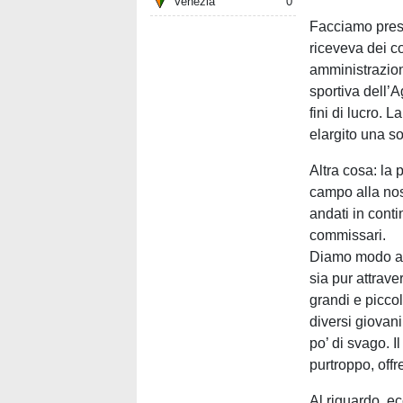
Venezia
0
Facciamo prese
riceveva dei c
amministrazioni
sportiva dell’A
fini di lucro.
elargito una s
Altra cosa: la
campo alla nos
andati in conti
commissari.
Diamo modo a 
sia pur attrav
grandi e piccol
diversi giovani 
po’ di svago. Il
purtroppo, offr
Al riguardo, ec