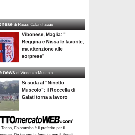
onese
di Rocco Calandruccio
Vibonese, Maglia: "
Reggina e Nissa le favorite,
ma attenzione alle
sorprese"
re news
di Vincenzo Muscolo
Si suda al "Ninetto
Muscolo": il Roccella di
Galati torna a lavoro
Torino, Folorunsho è il preferito per il
campo. Da trovare la formula con il Napoli