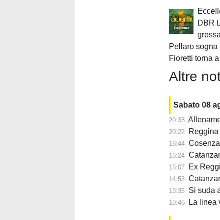
Eccell
DBR Lu
grossa
Pellaro sogna 
Fioretti torna 
Altre not
Sabato 08 a
Allename
20:38
Reggina ,
20:22
Cosenza,
16:44
Catanzar
16:24
Ex Reggi
15:07
Catanzar
14:53
Si suda a
13:35
La linea
10:46