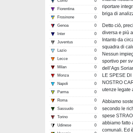
Como
0
riportare inte
Fiorentina
0
briga di anali
Frosinone
0
Detto ciò, prec
Genoa
0
diversa e più a
Inter
0
Intanto da circ
Juventus
0
squadra di cal
Lazio
0
Nessun impieg
Lecce
0
sportivo per sv
Milan
0
dell’Ags Soria
LE SPESE D
Monza
0
NOSTRO CARICO
Napoli
0
utenze legate al
Parma
0
Roma
0
Abbiamo sosten
secondo le rich
Sassuolo
0
spese STRAORD
Torino
0
abbiamo fatto 
Udinese
0
comunali. Ed è 