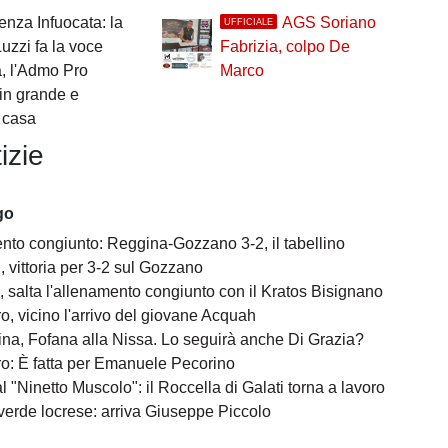
enza Infuocata: la
AGS Soriano
UFFICIALE
zzi fa la voce
Fabrizia, colpo De
, l'Admo Pro
Marco
in grande e
a casa
izie
go
nto congiunto: Reggina-Gozzano 3-2, il tabellino
 vittoria per 3-2 sul Gozzano
 salta l'allenamento congiunto con il Kratos Bisignano
o, vicino l'arrivo del giovane Acquah
na, Fofana alla Nissa. Lo seguirà anche Di Grazia?
o: È fatta per Emanuele Pecorino
l "Ninetto Muscolo": il Roccella di Galati torna a lavoro
 verde locrese: arriva Giuseppe Piccolo