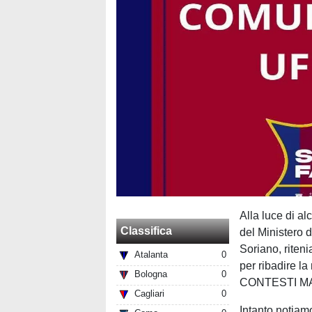
Alla luce di al
Classifica
del Ministero d
Soriano, riten
Atalanta
0
per ribadire
Bologna
0
CONTESTI MA
Cagliari
0
Intanto notiamo