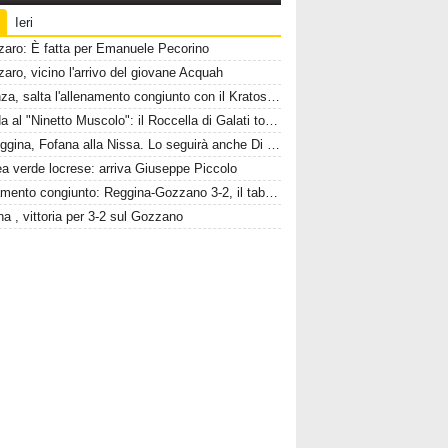
Ieri
zaro: È fatta per Emanuele Pecorino
aro, vicino l'arrivo del giovane Acquah
Cosenza, salta l'allenamento congiunto con il Kratos Bisignano
Si suda al "Ninetto Muscolo": il Roccella di Galati torna a lavoro
Ex Reggina, Fofana alla Nissa. Lo seguirà anche Di Grazia?
ea verde locrese: arriva Giuseppe Piccolo
Allenamento congiunto: Reggina-Gozzano 3-2, il tabellino
a , vittoria per 3-2 sul Gozzano