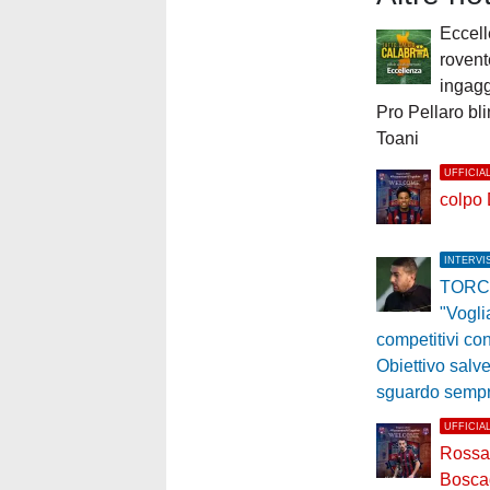
Eccell
rovent
ingagg
Pro Pellaro bl
Toani
UFFICIA
colpo
INTERVI
TORC
"Vogl
competitivi con
Obiettivo salv
sguardo sempre
UFFICIA
Rossa
Bosca