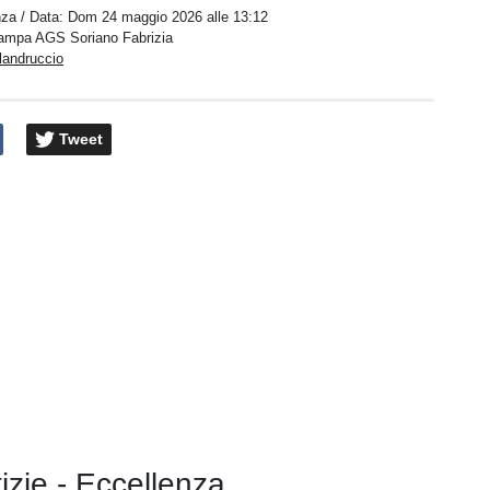
nza
/ Data:
Dom 24 maggio 2026 alle 13:12
stampa AGS Soriano Fabrizia
landruccio
Tweet
tizie - Eccellenza