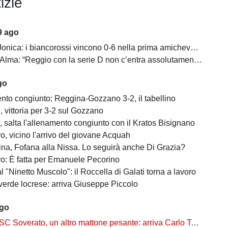
izie
9 ago
nica: i biancorossi vincono 0-6 nella prima amichevole stagionale
lma: “Reggio con la serie D non c’entra assolutamente niente”
go
nto congiunto: Reggina-Gozzano 3-2, il tabellino
 vittoria per 3-2 sul Gozzano
 salta l'allenamento congiunto con il Kratos Bisignano
o, vicino l'arrivo del giovane Acquah
na, Fofana alla Nissa. Lo seguirà anche Di Grazia?
o: È fatta per Emanuele Pecorino
l "Ninetto Muscolo": il Roccella di Galati torna a lavoro
 verde locrese: arriva Giuseppe Piccolo
ago
SC Soverato, un altro mattone pesante: arriva Carlo Tassoni