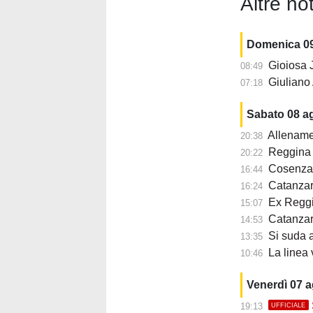
Altre not
Domenica 0
Gioiosa Jo
08:49
Giuliano A
07:18
Sabato 08 a
Allename
20:38
Reggina ,
20:22
Cosenza,
16:44
Catanzar
16:24
Ex Reggi
15:07
Catanzar
14:53
Si suda a
13:35
La linea
10:46
Venerdì 07 
19:13
UFFICIALE