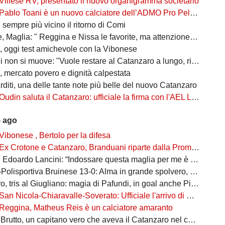
Villese RV, presentato il nuovo organigramma societario
Pablo Toani è un nuovo calciatore dell’ADMO Pro Pellaro 1919
sempre più vicino il ritorno di Comi
aglia: " Reggina e Nissa le favorite, ma attenzione alle sorprese"
 oggi test amichevole con la Vibonese
non si muove: "Vuole restare al Catanzaro a lungo, rifiutate Serie A e B"
 mercato povero e dignità calpestata
rditi, una delle tante note più belle del nuovo Catanzaro
Oudin saluta il Catanzaro: ufficiale la firma con l'AEL Limassol
5 ago
Vibonese , Bertolo per la difesa
Ex Crotone e Catanzaro, Branduani riparte dalla Promozione
doardo Lancini: “Indossare questa maglia per me è un’emozione”
isportiva Bruinese 13-0: Alma in grande spolvero, cinquina per lui
tris al Giugliano: magia di Pafundi, in goal anche Pittarello e Reita
San Nicola-Chiaravalle-Soverato: Ufficiale l'arrivo di Santiago Dorato
Reggina, Matheus Reis è un calciatore amaranto
rutto, un capitano vero che aveva il Catanzaro nel cuore