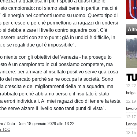
nezia ha qualcosa in più rispetto a quasi tutte le
sto campionato: noi siamo stati bene in partita, ma ci è
 di energia nei confronti uomo su uomo. Questo tipo di
o per crescere perché permettono ai ragazzi di rendersi
Alt
 si debba alzare il livello contro squadre così. C'è
ssere usciti con zero punti: già in undici è difficile, in
a e se regali due gol è impossibile".
 niente con gli obiettivi del Venezia - ha proseguito
esto è un campionato in cui possiamo competere, ma
incere: per arrivare al risultato positivo serve qualcosa
rlo del mercato perché se ne occupa la società. Sono
12:22
lla crescita e dei miglioramenti della mia squadra, ma
belga
rabbiato perché abbiamo perso e il risultato è stato
 errori individuali. Ai miei ragazzi dico di tenere la testa
12:19
e serve alzare il livello sotto tanti punti di vista".
lavoro
12:17
ro
/ Data:
Dom 18 gennaio 2026 alle 13:22
Lange
ne TCC
12:15