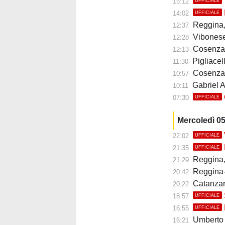
15:12
UFFICIALE
14:02
UFFICIALE
Reggina, 
12:37
Vibonese, M
12:28
Cosenza,
12:13
Pigliacelli 
11:30
Cosenza,
10:57
Gabriel A
10:11
07:30
UFFICIALE
Mercoledì 0
22:02
UFFICIALE
21:35
UFFICIALE
Reggina, E
21:29
Reggina-Pol
20:42
Catanzaro, 
20:22
18:57
UFFICIALE
16:55
UFFICIALE
Umberto B
16:21