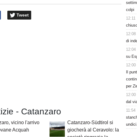
settim
colpi
Tweet
12:11
chiuso
12:08
di ind
12:04
su Esp
12:00
Il pun
contin
per Zi
12:00
dal vi
tizie - Catanzaro
11:54
stanc
aro, vicino l'arrivo
Catanzaro-Südtirol si
undici
iovane Acquah
giocherà al Ceravolo: la