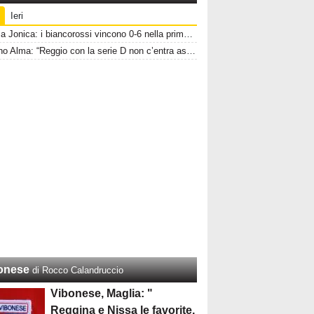
Ieri
Gioiosa Jonica: i biancorossi vincono 0-6 nella prima amichevole stagionale
Giuliano Alma: “Reggio con la serie D non c’entra assolutamente niente”
onese
di Rocco Calandruccio
Vibonese, Maglia: "
Reggina e Nissa le favorite,