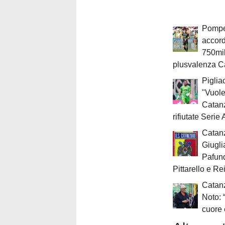
Pompet
accord
750mil
plusvalenza C
Piglia
"Vuole
Catanz
rifiutate Serie 
Catanz
Giugli
Pafund
Pittarello e Re
Catanz
Noto: 
cuore 