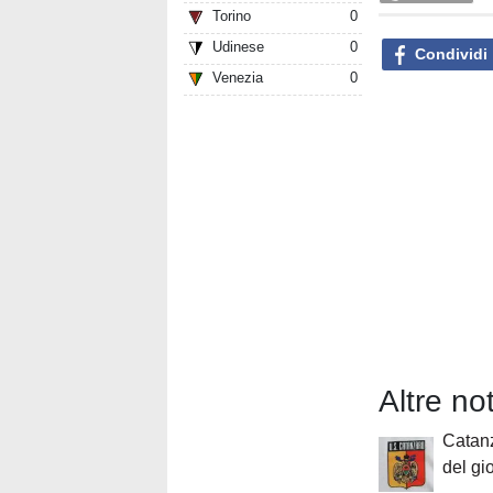
Torino
0
Udinese
0
Condividi
Venezia
0
Altre no
Catanz
del g