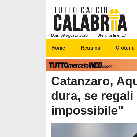
Dom 09 agosto 2026
Utenti online: 17
Home
Reggina
Crotone
Catanzaro, Aqui
dura, se regali
impossibile"