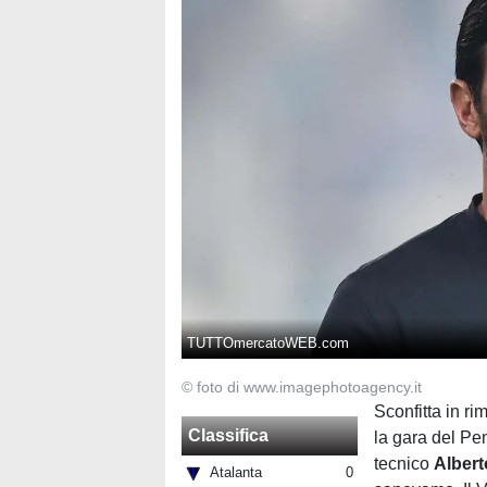
TUTTOmercatoWEB.com
© foto di www.imagephotoagency.it
Sconfitta in ri
Classifica
la gara del Pe
tecnico
Albert
Atalanta
0