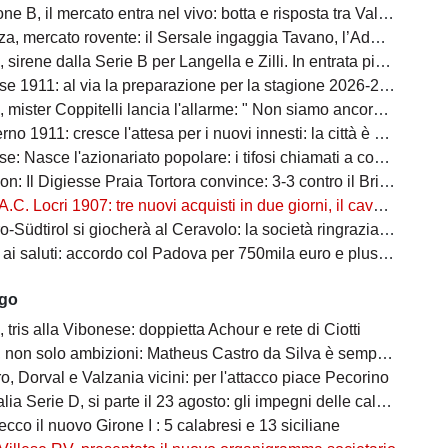
il mercato entra nel vivo: botta e risposta tra Val Gallico, Sc Soverato e Bovalinese
rcato rovente: il Sersale ingaggia Tavano, l’Admo Pro Pellaro blinda la porta con Toani
irene dalla Serie B per Langella e Zilli. In entrata piace Fedel
e 1911: al via la preparazione per la stagione 2026-2027
ster Coppitelli lancia l'allarme: " Non siamo ancora una vera squadra"
 cresce l'attesa per i nuovi innesti: la città è pronta ad accogliere i protagonisti della nuova stagione
asce l'azionariato popolare: i tifosi chiamati a costruire il futuro amaranto
: Il Digiesse Praia Tortora convince: 3-3 contro il Brindisi F.C.
A.C. Locri 1907: tre nuovi acquisti in due giorni, il cavallo alato è scatenato
tirol si giocherà al Ceravolo: la società ringrazia la macchina organizzativa
 saluti: accordo col Padova per 750mila euro e plusvalenza Catanzaro
ago
tris alla Vibonese: doppietta Achour e rete di Ciotti
on solo ambizioni: Matheus Castro da Silva è sempre più vicino
, Dorval e Valzania vicini: per l'attacco piace Pecorino
ia Serie D, si parte il 23 agosto: gli impegni delle calabresi
ecco il nuovo Girone I : 5 calabresi e 13 siciliane