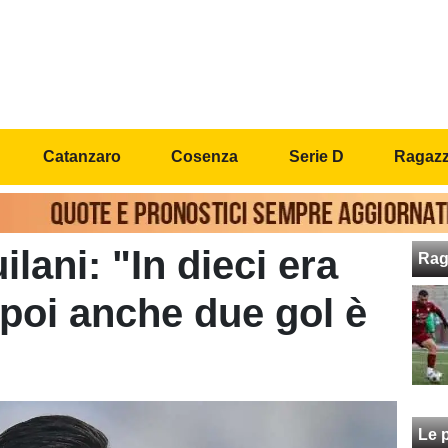
Catanzaro
Cosenza
Serie D
Ragazzi
lani: "In dieci era
Rag
 poi anche due gol è
Le p