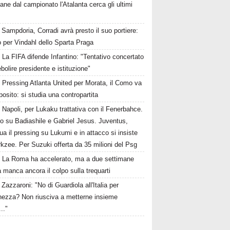
ane dal campionato l'Atalanta cerca gli ultimi
Sampdoria, Corradi avrà presto il suo portiere:
 per Vindahl dello Sparta Praga
La FIFA difende Infantino: "Tentativo concertato
ebolire presidente e istituzione"
Pressing Atlanta United per Morata, il Como va
osito: si studia una contropartita
Napoli, per Lukaku trattativa con il Fenerbahce.
to su Badiashile e Gabriel Jesus. Juventus,
ua il pressing su Lukumi e in attacco si insiste
rkzee. Per Suzuki offerta da 35 milioni del Psg
La Roma ha accelerato, ma a due settimane
a manca ancora il colpo sulla trequarti
Zazzaroni: "No di Guardiola all'Italia per
hezza? Non riusciva a metterne insieme
..."