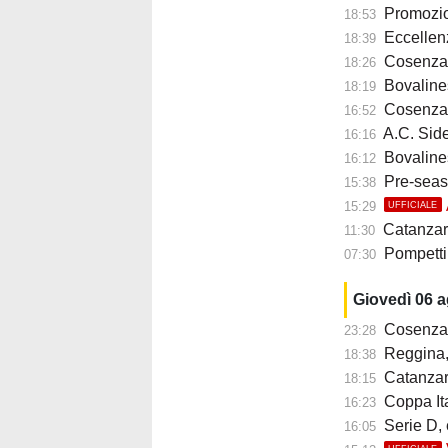
Promozione B, 
18:53
Eccellenza, me
18:39
Cosenza, s
18:26
Bovalines
18:19
Cosenza, mi
16:52
A.C. Siderno 1911:
16:16
Bovalinese: N
16:12
Pre-season
15:38
15:29
UFFICIALE
Catanzaro-Süd
11:30
Pompetti ai
07:30
Giovedì 06 
Cosenza, 
23:28
Reggina, n
18:38
Catanzaro
18:15
Coppa Ital
16:23
Serie D, 
16:05