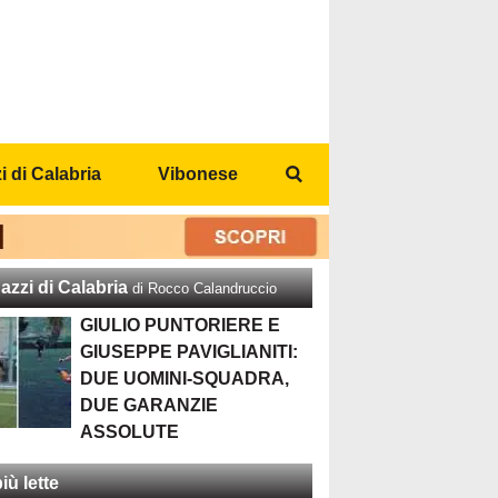
 di Calabria
Vibonese
azzi di Calabria
di Rocco Calandruccio
GIULIO PUNTORIERE E
GIUSEPPE PAVIGLIANITI:
DUE UOMINI-SQUADRA,
DUE GARANZIE
ASSOLUTE
iù lette