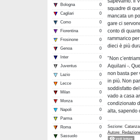
sapevamo. Il Ve
Bologna
0
squadre di que
Cagliari
0
mancata un po'
Como
0
gare ci servon
conto di quanto
Fiorentina
0
rammarico per e
Frosinone
0
dieci è più dur
Genoa
0
Inter
0
"Non c'entriamo
Aquilani -. Qu
Juventus
0
non basta per v
Lazio
0
in più. Non pa
Lecce
0
soddisfatto de
Milan
0
vado a casa ar
Monza
0
condizionato da
Napoli
0
alta, sapendo ch
Parma
0
Sezione:
Catanza
Roma
0
Autore: Redazio
Sassuolo
0
vedi letture