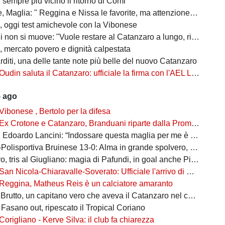
sempre più vicino il ritorno di Comi
aglia: " Reggina e Nissa le favorite, ma attenzione alle sorprese"
 oggi test amichevole con la Vibonese
non si muove: "Vuole restare al Catanzaro a lungo, rifiutate Serie A e B"
 mercato povero e dignità calpestata
rditi, una delle tante note più belle del nuovo Catanzaro
Oudin saluta il Catanzaro: ufficiale la firma con l'AEL Limassol
5 ago
Vibonese , Bertolo per la difesa
Ex Crotone e Catanzaro, Branduani riparte dalla Promozione
doardo Lancini: “Indossare questa maglia per me è un’emozione”
isportiva Bruinese 13-0: Alma in grande spolvero, cinquina per lui
tris al Giugliano: magia di Pafundi, in goal anche Pittarello e Reita
San Nicola-Chiaravalle-Soverato: Ufficiale l'arrivo di Santiago Dorato
Reggina, Matheus Reis è un calciatore amaranto
rutto, un capitano vero che aveva il Catanzaro nel cuore
 Fasano out, ripescato il Tropical Coriano
Corigliano - Kerve Silva: il club fa chiarezza