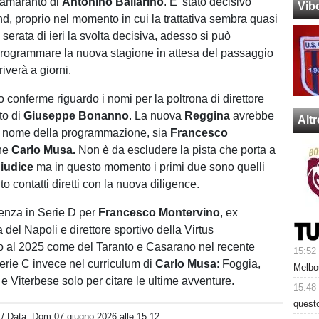
b amaranto di
Antonino Ballarino
. E' stato decisivo
Vib
, proprio nel momento in cui la trattativa sembra quasi
 serata di ieri la svolta decisiva, adesso si può
rogrammare la nuova stagione in attesa del passaggio
riverà a giorni.
o conferme riguardo i nomi per la poltrona di direttore
to di
Giuseppe Bonanno
. La nuova
Reggina
avrebbe
Alt
el nome della programmazione, sia
Francesco
he
Carlo Musa.
Non è da escludere la pista che porta a
iudice
ma in questo momento i primi due sono quelli
o contatti diretti con la nuova diligence.
enza in Serie D per
Francesco Montervino
, ex
del Napoli e direttore sportivo della Virtus
no al 2025 come del Taranto e Casarano nel recente
15:52
erie C invece nel curriculum di
Carlo Musa
: Foggia,
Melbo
e Viterbese solo per citare le ultime avventure.
15:48
questo
/ Data:
Dom 07 giugno 2026 alle 15:12