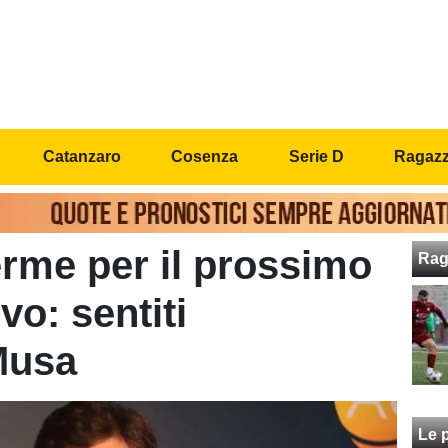
Catanzaro
Cosenza
Serie D
Ragazzi
rme per il prossimo
Rag
vo: sentiti
Musa
Le p