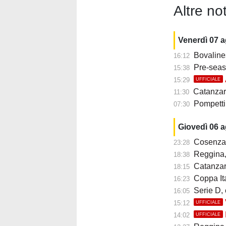
Altre not
Venerdì 07 
Bovalinese: N
16:12
Pre-season
15:38
15:29
UFFICIALE
Catanzaro-Süd
11:30
Pompetti ai
07:30
Giovedì 06 
Cosenza, 
23:28
Reggina, n
18:38
Catanzaro
18:15
Coppa Ital
16:23
Serie D, 
16:05
15:12
UFFICIALE
14:02
UFFICIALE