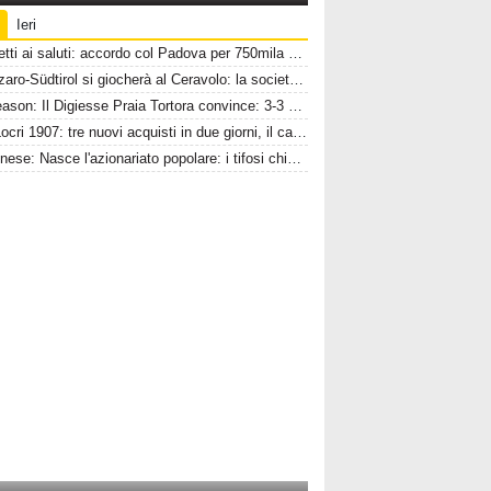
Ieri
Pompetti ai saluti: accordo col Padova per 750mila euro e plusvalenza Catanzaro
Catanzaro-Südtirol si giocherà al Ceravolo: la società ringrazia la macchina organizzativa
Pre-season: Il Digiesse Praia Tortora convince: 3-3 contro il Brindisi F.C.
A.C. Locri 1907: tre nuovi acquisti in due giorni, il cavallo alato è scatenato
Bovalinese: Nasce l'azionariato popolare: i tifosi chiamati a costruire il futuro amaranto