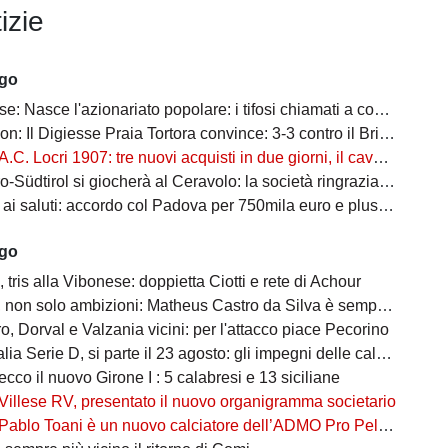
izie
ago
asce l'azionariato popolare: i tifosi chiamati a costruire il futuro amaranto
: Il Digiesse Praia Tortora convince: 3-3 contro il Brindisi F.C.
A.C. Locri 1907: tre nuovi acquisti in due giorni, il cavallo alato è scatenato
tirol si giocherà al Ceravolo: la società ringrazia la macchina organizzativa
 saluti: accordo col Padova per 750mila euro e plusvalenza Catanzaro
ago
tris alla Vibonese: doppietta Ciotti e rete di Achour
on solo ambizioni: Matheus Castro da Silva è sempre più vicino
, Dorval e Valzania vicini: per l'attacco piace Pecorino
ia Serie D, si parte il 23 agosto: gli impegni delle calabresi
ecco il nuovo Girone I : 5 calabresi e 13 siciliane
Villese RV, presentato il nuovo organigramma societario
Pablo Toani è un nuovo calciatore dell’ADMO Pro Pellaro 1919