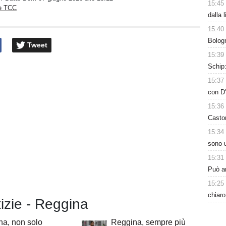
15:45
ne TCC
dalla 
15:40
Bologn
Tweet
15:39
Schip:
15:37
con D'
15:36
Casto
15:34
sono u
15:31
Può ar
15:25
chiaro
tizie - Reggina
a, non solo
Reggina, sempre più