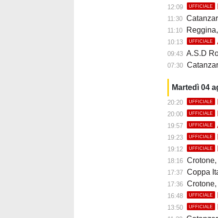
12:09
UFFICIALE
Catanzaro
11:30
Reggina, 
11:10
10:13
UFFICIALE
A.S.D Roccella
09:43
Catanzaro
07:30
Martedì 04 
20:20
UFFICIALE
20:00
UFFICIALE
19:57
UFFICIALE
19:23
UFFICIALE
19:12
UFFICIALE
Crotone, ar
18:16
Coppa Italia
17:37
Crotone, u
17:36
16:48
UFFICIALE
13:50
UFFICIALE