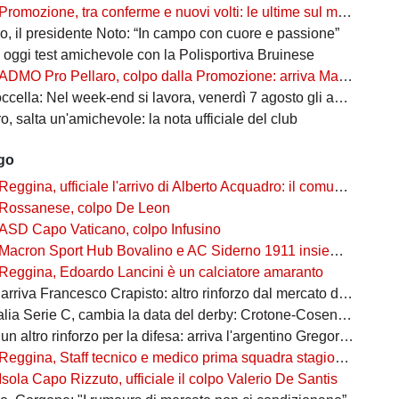
Promozione, tra conferme e nuovi volti: le ultime sul mercato del girone A
, il presidente Noto: “In campo con cuore e passione”
oggi test amichevole con la Polisportiva Bruinese
ADMO Pro Pellaro, colpo dalla Promozione: arriva Mauro Tomas Cecreta
: Nel week-end si lavora, venerdì 7 agosto gli amaranto cominciano la preparazione
, salta un'amichevole: la nota ufficiale del club
ago
Reggina, ufficiale l'arrivo di Alberto Acquadro: il comunicato
Rossanese, colpo De Leon
ASD Capo Vaticano, colpo Infusino
Macron Sport Hub Bovalino e AC Siderno 1911 insieme per la stagione 2026/27
Reggina, Edoardo Lancini è un calciatore amaranto
riva Francesco Crapisto: altro rinforzo dal mercato della Juventus
 Serie C, cambia la data del derby: Crotone-Cosenza si giocherà il 16 agosto
n altro rinforzo per la difesa: arriva l'argentino Gregorio Tanco
Reggina, Staff tecnico e medico prima squadra stagione 2026/2027
Isola Capo Rizzuto, ufficiale il colpo Valerio De Santis