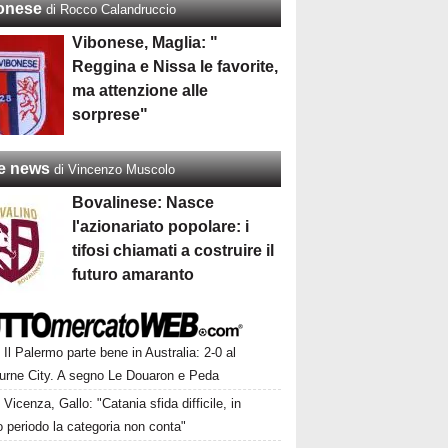
onese
di Rocco Calandruccio
Vibonese, Maglia: "
Reggina e Nissa le favorite,
ma attenzione alle
sorprese"
re news
di Vincenzo Muscolo
Bovalinese: Nasce
l'azionariato popolare: i
tifosi chiamati a costruire il
futuro amaranto
Il Palermo parte bene in Australia: 2-0 al
urne City. A segno Le Douaron e Peda
Vicenza, Gallo: "Catania sfida difficile, in
 periodo la categoria non conta"