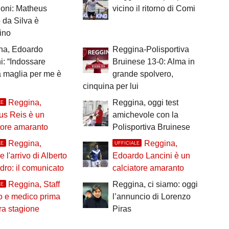
ioni: Matheus
vicino il ritorno di Comi
 da Silva è
ino
na, Edoardo
Reggina-Polisportiva
i: “Indossare
Bruinese 13-0: Alma in
 maglia per me è
grande spolvero,
cinquina per lui
Reggina,
Reggina, oggi test
LE
us Reis è un
amichevole con la
tore amaranto
Polisportiva Bruinese
Reggina,
Reggina,
LE
UFFICIALE
le l'arrivo di Alberto
Edoardo Lancini è un
ro: il comunicato
calciatore amaranto
Reggina, Staff
Reggina, ci siamo: oggi
LE
o e medico prima
l’annuncio di Lorenzo
ra stagione
Piras