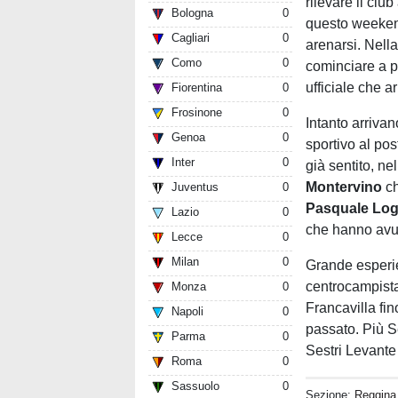
rilevare il clu
Bologna
0
questo weekend
Cagliari
0
arenarsi. Nella
Como
0
cominciare a p
ufficiale che ar
Fiorentina
0
Frosinone
0
Intanto arrivan
Genoa
0
sportivo al pos
Inter
0
già sentito, n
Montervino
c
Juventus
0
Pasquale Log
Lazio
0
che hanno avut
Lecce
0
Milan
0
Grande esperi
centrocampista 
Monza
0
Francavilla fi
Napoli
0
passato. Più S
Parma
0
Sestri Levante 
Roma
0
Sassuolo
0
Sezione:
Reggina