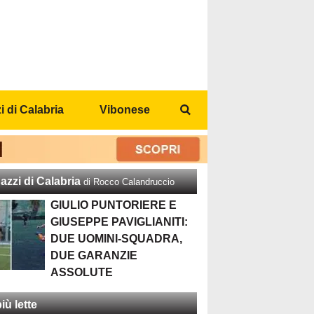
 di Calabria
Vibonese
azzi di Calabria
di Rocco Calandruccio
GIULIO PUNTORIERE E
GIUSEPPE PAVIGLIANITI:
DUE UOMINI-SQUADRA,
DUE GARANZIE
ASSOLUTE
iù lette