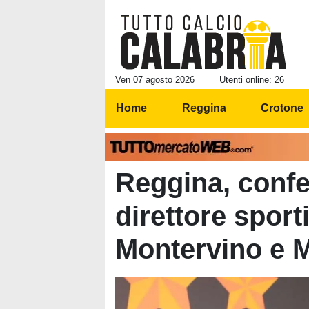
Ven 07 agosto 2026
Utenti online: 26
Home
Reggina
Crotone
Reggina, confe
direttore sporti
Montervino e 