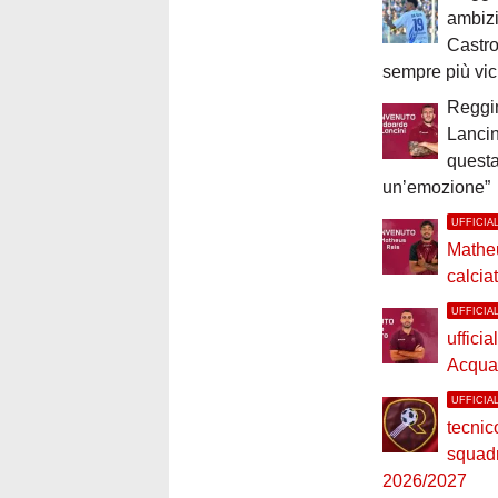
ambiz
Castro
sempre più vic
Reggi
Lancin
questa
un’emozione”
UFFICIA
Mathe
calcia
UFFICIA
ufficia
Acquad
UFFICIA
tecnic
squad
2026/2027