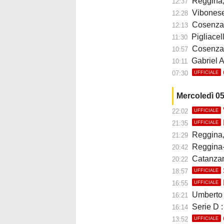
Reggina, 
12:37
Vibonese, M
12:28
Cosenza,
12:13
Pigliacelli 
11:30
Cosenza,
10:57
Gabriel A
10:11
07:30
UFFICIALE
Mercoledì 0
22:02
UFFICIALE
21:35
UFFICIALE
Reggina, E
21:29
Reggina-Pol
20:42
Catanzaro, 
20:22
18:57
UFFICIALE
16:55
UFFICIALE
Umberto B
16:21
Serie D :
16:14
13:52
UFFICIALE