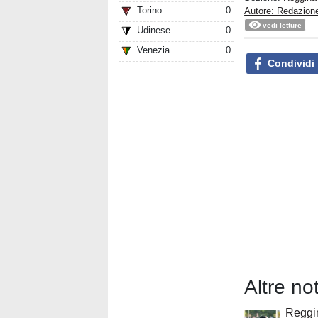
Torino
0
Autore: Redazio
vedi letture
Udinese
0
Venezia
0
Condividi
Altre no
Reggin