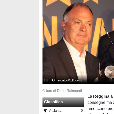
TUTTOmercatoWEB.com
© foto di Dario Raimondi
La
Reggina
a
Classifica
consegne ma a b
americano pro
Atalanta
0