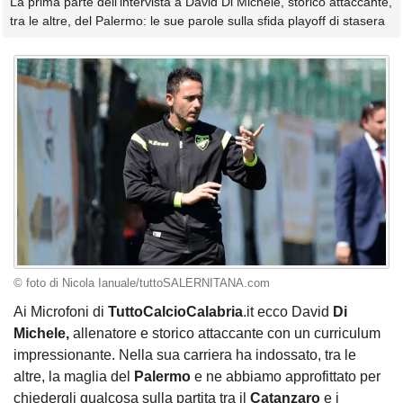
La prima parte dell'intervista a David Di Michele, storico attaccante,
tra le altre, del Palermo: le sue parole sulla sfida playoff di stasera
© foto di Nicola Ianuale/tuttoSALERNITANA.com
Ai Microfoni di
TuttoCalcioCalabria
.it ecco David
Di
Michele,
allenatore e storico attaccante con un curriculum
impressionante. Nella sua carriera ha indossato, tra le
altre, la maglia del
Palermo
e ne abbiamo approfittato per
chiedergli qualcosa sulla partita tra il
Catanzaro
e i